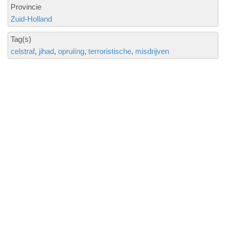
Provincie
Zuid-Holland
Tag(s)
celstraf
jihad
opruiïng
terroristische
misdrijven