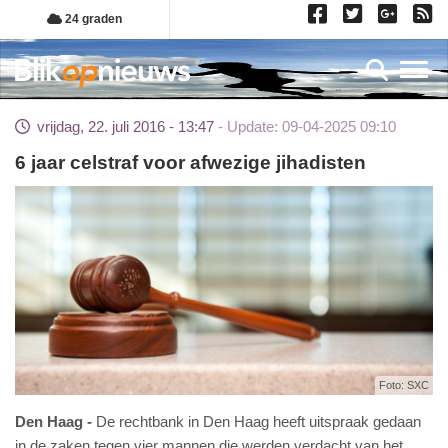
Overslaan
24 graden
en
naar
Toggl
de
inhoud
vrijdag, 22. juli 2016 - 13:47
Update: 09-04-2025 09:10
gaan
6 jaar celstraf voor afwezige jihadisten
Foto: SXC
Den Haag
De rechtbank in Den Haag heeft uitspraak gedaan
in de zaken tegen vier mannen die werden verdacht van het