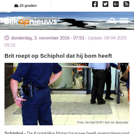
Overslaan
20 graden
en
naar
Toggl
de
inhoud
donderdag, 3. november 2016 - 07:53
Update: 09-04-2025
gaan
09:10
Brit roept op Schiphol dat hij bom heeft
Foto: Archief EHF/ foto ter illustratie
Schiphol
De Koninklijke Marechaussee heeft woensdagavond