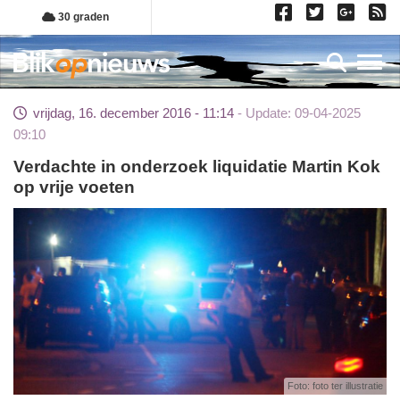
Overslaan
30 graden
en
naar
Toggl
de
inhoud
vrijdag, 16. december 2016 - 11:14
Update: 09-04-2025
gaan
09:10
Verdachte in onderzoek liquidatie Martin Kok
op vrije voeten
Foto: foto ter illustratie