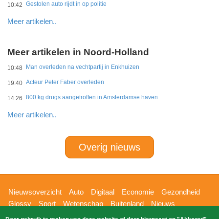
Gestolen auto rijdt in op politie
10:42
Meer artikelen..
Meer artikelen in Noord-Holland
Man overleden na vechtpartij in Enkhuizen
10:48
Acteur Peter Faber overleden
19:40
800 kg drugs aangetroffen in Amsterdamse haven
14:26
Meer artikelen..
Overig nieuws
Hoofdnavigatie
Nieuwsoverzicht
Auto
Digitaal
Economie
Gezondheid
Glossy
Sport
Wetenschap
Buitenland
Nieuws
Bizzpress
Blik op 112
Provincies
Weekoverzicht