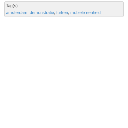
Tag(s)
amsterdam
demonstratie
turken
mobiele eenheid