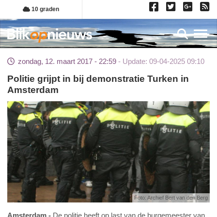
Overslaan
10 graden
en
naar
Toggl
de
inhoud
zondag, 12. maart 2017 - 22:59
Update: 09-04-2025 09:10
gaan
Politie grijpt in bij demonstratie Turken in
Amsterdam
Foto: Archief Bert van den Berg
Amsterdam
De politie heeft op last van de burgemeester van