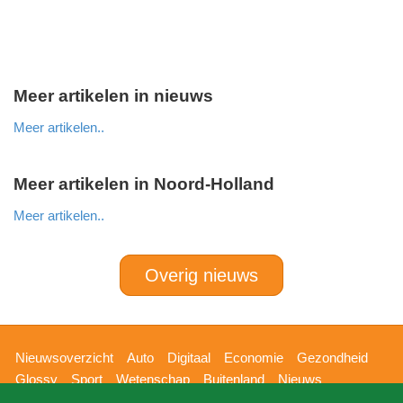
Meer artikelen in nieuws
Meer artikelen..
Meer artikelen in Noord-Holland
Meer artikelen..
Overig nieuws
Hoofdnavigatie
Nieuwsoverzicht
Auto
Digitaal
Economie
Gezondheid
Glossy
Sport
Wetenschap
Buitenland
Nieuws
Bizzpress
Blik op 112
Provincies
Weekoverzicht