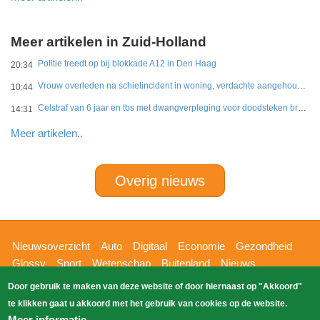
Meer artikelen in Zuid-Holland
Politie treedt op bij blokkade A12 in Den Haag
20:34
Vrouw overleden na schietincident in woning, verdachte aangehouden
10:44
Celstraf van 6 jaar en tbs met dwangverpleging voor doodsteken broer in Gouda
14:31
Meer artikelen..
Overig nieuws
Hoofdnavigatie
Nieuwsoverzicht
Auto
Digitaal
Economie
Gezondheid
Glossy
Sport
Wetenschap
Buitenland
Nieuws
Bizzpress
Blik op 112
Provincies
Weekoverzicht
Door gebruik te maken van deze website of door hiernaast op "Akkoord"
Copyright Blik Op Nieuws 2026
gehost
Zoeken
te klikken gaat u akkoord met het gebruik van cookies op de website.
EK-Media.nl
door
Meer informatie