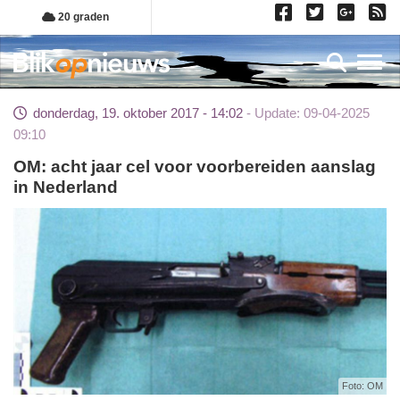
Overslaan
20 graden
en
naar
Toggl
de
inhoud
donderdag, 19. oktober 2017 - 14:02
Update: 09-04-2025
gaan
09:10
OM: acht jaar cel voor voorbereiden aanslag
in Nederland
Foto: OM