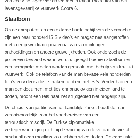
van ene kind lagen vier dozen met in totaal 188 stuks van het
levensgevaarlijke vuurwerk Cobra 6.
Staafbom
Op de computers en een externe harde schijf van de verdachte
zijn een paar honderd ISIS video’s en magazines aangetroffen
met zeer gewelddadig materiaal van verminkingen,
onthoofdingen en andere gruwelijkheden. Ook onderzocht de
politie een bestand waarin wordt uitgelegd hoe een staafbom en
een bomgordel moeten worden gemaakt met behulp van kruit uit
vuurwerk. Ook de telefoon van de man bevatte vele honderden
foto’s en video’s die te maken hebben met ISIS. Verder had een
man een document met tips om ongelovigen in eigen land te
doden, mocht een reis naar het strijdgebied niet mogelijk zijn.
De officier van justitie van het Landelijk Parket houdt de man
verantwoordelijk voor het voorbereiden van een
terroristisch misdrijf. De Turkse diplomatieke
vertegenwoordiging dichtbij de woning van de verdachte viel af
omdat hij geen moslims zou hebben willen doden. De conclusie