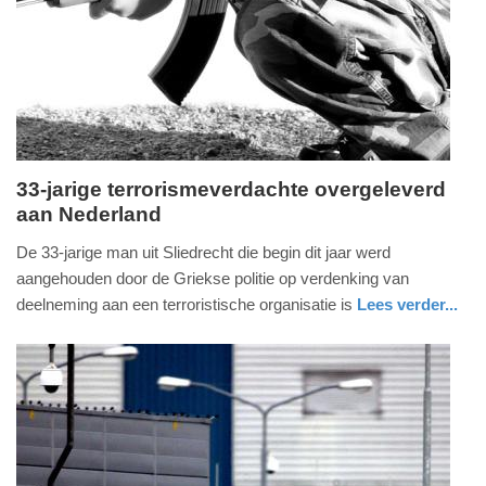
09-
04-
2025
09:10
33-jarige terrorismeverdachte overgeleverd
aan Nederland
vrijdag,
26.
De 33-jarige man uit Sliedrecht die begin dit jaar werd
februari
aangehouden door de Griekse politie op verdenking van
2021
deelneming aan een terroristische organisatie is
Lees verder...
-
nieuws
zuid-
16:26
holland
Update:
09-
04-
2025