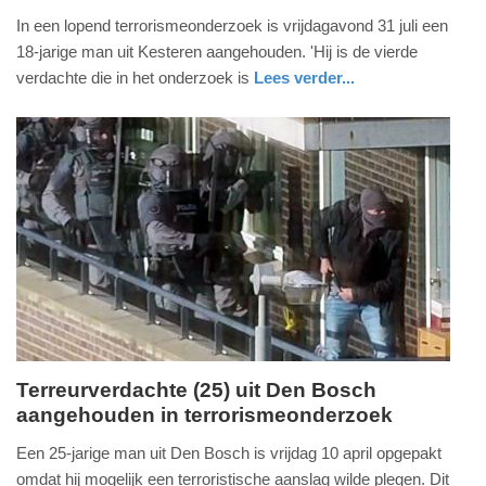
4.
In een lopend terrorismeonderzoek is vrijdagavond 31 juli een
augustus
18-jarige man uit Kesteren aangehouden. 'Hij is de vierde
2026
verdachte die in het onderzoek is
Lees verder...
-
nieuws
gelderland
14:58
Update:
04-
08-
2026
15:32
Terreurverdachte (25) uit Den Bosch
aangehouden in terrorismeonderzoek
dinsdag,
14.
Een 25-jarige man uit Den Bosch is vrijdag 10 april opgepakt
april
omdat hij mogelijk een terroristische aanslag wilde plegen. Dit