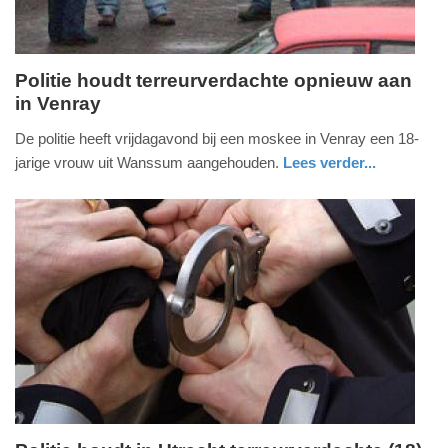
Politie houdt terreurverdachte opnieuw aan
in Venray
dinsdag,
27.
De politie heeft vrijdagavond bij een moskee in Venray een 18-
juni
jarige vrouw uit Wanssum aangehouden.
Lees verder...
2017
nieuws
limburg
politie
-
08:31
Update:
09-
04-
2025
09:10