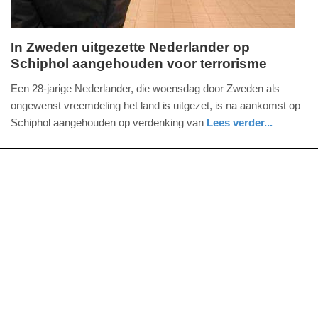
In Zweden uitgezette Nederlander op
Schiphol aangehouden voor terrorisme
vrijdag,
25.
Een 28-jarige Nederlander, die woensdag door Zweden als
oktober
ongewenst vreemdeling het land is uitgezet, is na aankomst op
2019
Schiphol aangehouden op verdenking van
Lees verder...
-
nieuws
noord-
defensie
16:34
holland
Update:
09-
04-
2025
09:10