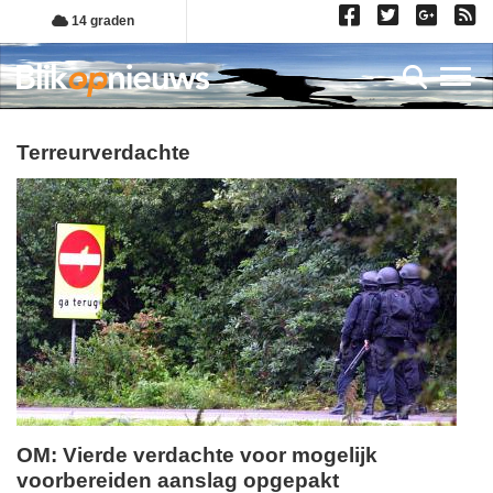
Overslaan
14 graden
en
naar
Toggl
de
inhoud
gaan
terreurverdachte
OM: Vierde verdachte voor mogelijk
voorbereiden aanslag opgepakt
dinsdag,