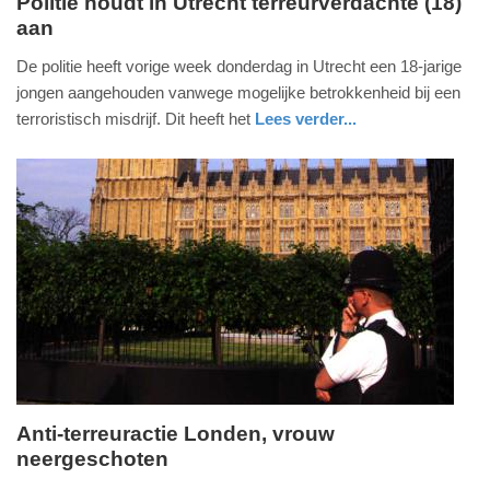
Politie houdt in Utrecht terreurverdachte (18)
aan
woensdag,
21.
De politie heeft vorige week donderdag in Utrecht een 18-jarige
juni
jongen aangehouden vanwege mogelijke betrokkenheid bij een
2017
terroristisch misdrijf. Dit heeft het
Lees verder...
-
nieuws
utrecht
politie
10:28
Update:
09-
04-
2025
09:10
Anti-terreuractie Londen, vrouw
neergeschoten
vrijdag,
28.