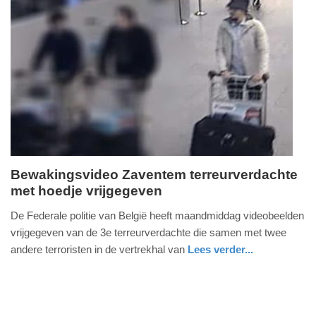
19:15
Update:
09-
04-
2025
09:10
Bewakingsvideo Zaventem terreurverdachte
met hoedje vrijgegeven
maandag,
28.
De Federale politie van België heeft maandmiddag videobeelden
maart
vrijgegeven van de 3e terreurverdachte die samen met twee
2016
andere terroristen in de vertrekhal van
Lees verder...
-
nieuws
FullStack Studio
13:39
Update: