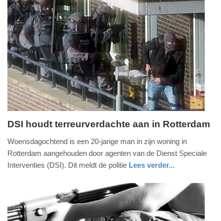
19:58
Update:
31-
12-
2025
12:29
DSI houdt terreurverdachte aan in Rotterdam
woensdag,
Woensdagochtend is een 20-jarige man in zijn woning in
19.
Rotterdam aangehouden door agenten van de Dienst Speciale
februari
Interventies (DSI). Dit meldt de politie
Lees verder...
2025
nieuws
zuid-
politie
-
holland
17:21
Update: