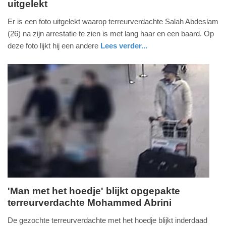
uitgelekt
dinsdag,
12.
Er is een foto uitgelekt waarop terreurverdachte Salah Abdeslam
april
(26) na zijn arrestatie te zien is met lang haar en een baard. Op
2016
deze foto lijkt hij een andere
Lees verder...
-
buitenland
12:21
Update:
09-
04-
2025
09:10
'Man met het hoedje' blijkt opgepakte
terreurverdachte Mohammed Abrini
zaterdag,
9.
De gezochte terreurverdachte met het hoedje blijkt inderdaad