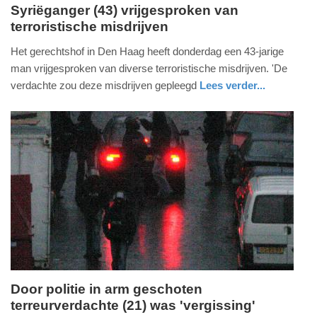
Syriëganger (43) vrijgesproken van
terroristische misdrijven
donderdag,
27.
Het gerechtshof in Den Haag heeft donderdag een 43-jarige
juni
man vrijgesproken van diverse terroristische misdrijven. 'De
2019
verdachte zou deze misdrijven gepleegd
Lees verder...
-
nieuws
zuid-
13:05
holland
Update:
09-
04-
2025
09:10
Door politie in arm geschoten
terreurverdachte (21) was 'vergissing'
vrijdag,