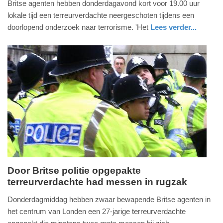
Britse agenten hebben donderdagavond kort voor 19.00 uur
april
lokale tijd een terreurverdachte neergeschoten tijdens een
2017
doorlopend onderzoek naar terrorisme. 'Het
Lees verder...
-
buitenland
08:05
Update:
09-
04-
2025
09:10
Door Britse politie opgepakte
terreurverdachte had messen in rugzak
donderdag,
27.
Donderdagmiddag hebben zwaar bewapende Britse agenten in
april
het centrum van Londen een 27-jarige terreurverdachte
2017