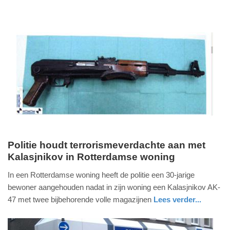
Update:
09-
04-
2025
09:10
Politie houdt terrorismeverdachte aan met
Kalasjnikov in Rotterdamse woning
vrijdag,
9.
In een Rotterdamse woning heeft de politie een 30-jarige
december
bewoner aangehouden nadat in zijn woning een Kalasjnikov AK-
2016
47 met twee bijbehorende volle magazijnen
Lees verder...
-
nieuws
zuid-
politie
16:24
holland