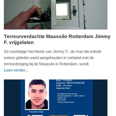
Terreurverdachte Maassilo Rotterdam Jimmy
F. vrijgelaten
woensdag,
13.
De voorlopige hechtenis van Jimmy F., de man die enkele
september
weken geleden werd aangehouden in verband met de
2017
terreurdreiging bij de Maassilo in Rotterdam, wordt
-
Lees verder...
13:40
nieuws
zuid-
holland
Update:
09-
04-
2025
09:10