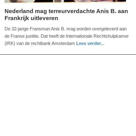
Nederland mag terreurverdachte Anis B. aan
Frankrijk uitleveren
donderdag,
26.
De 32-jarige Fransman Anis B. mag worden overgeleverd aan
mei
de Franse justitie. Dat heeft de Internationale Rechtshulpkamer
2016
(IRK) van de rechtbank Amsterdam
Lees verder...
-
nieuws
noord-
14:44
holland
Update:
09-
04-
2025
09:10