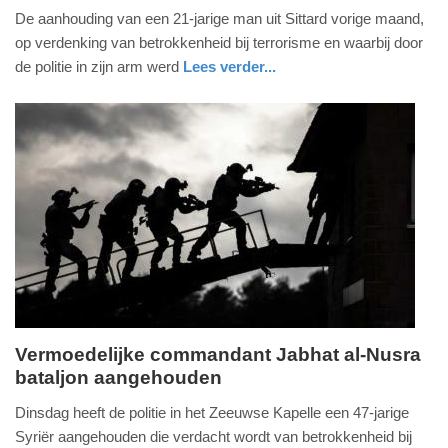
24.
De aanhouding van een 21-jarige man uit Sittard vorige maand,
mei
op verdenking van betrokkenheid bij terrorisme en waarbij door
2019
de politie in zijn arm werd
Lees verder...
-
nieuws
limburg
18:11
Update:
09-
04-
2025
09:10
Vermoedelijke commandant Jabhat al-Nusra
bataljon aangehouden
dinsdag,
21.
Dinsdag heeft de politie in het Zeeuwse Kapelle een 47-jarige
mei
Syriër aangehouden die verdacht wordt van betrokkenheid bij