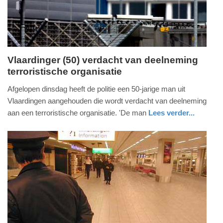
09:10
Vlaardinger (50) verdacht van deelneming
terroristische organisatie
vrijdag,
14.
Afgelopen dinsdag heeft de politie een 50-jarige man uit
februari
Vlaardingen aangehouden die wordt verdacht van deelneming
2020
aan een terroristische organisatie. 'De man
Lees verder...
-
nieuws
zuid-
16:31
holland
Update:
09-
04-
2025
09:10