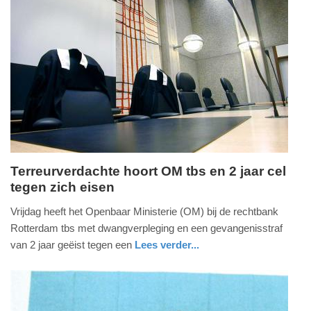
Update:
09-
04-
2025
09:10
Terreurverdachte hoort OM tbs en 2 jaar cel
tegen zich eisen
vrijdag,
10.
Vrijdag heeft het Openbaar Ministerie (OM) bij de rechtbank
november
Rotterdam tbs met dwangverpleging en een gevangenisstraf
2017
van 2 jaar geëist tegen een
Lees verder...
-
nieuws
zuid-
16:59
holland
Update: