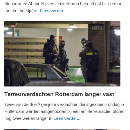
april
Mohammed Abrini. Hij heeft in verhoren bekend dat hij 'de man
2016
met het hoedje' is.
Lees verder...
-
buitenland
20:48
Update:
09-
04-
2025
09:10
Terreurverdachten Rotterdam langer vast
woensdag,
Twee van de drie Algerijnse verdachten die afgelopen zondag in
30.
Rotterdam werden aangehouden bij een anti-terreuractie, blijven
maart
nog twee weken langer in
Lees verder...
2016
nieuws
zuid-
-
holland