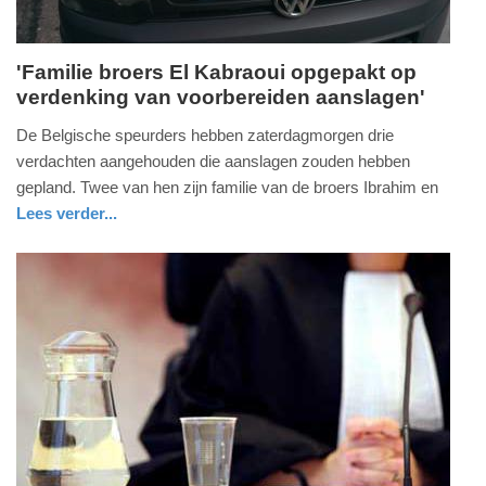
'Familie broers El Kabraoui opgepakt op
verdenking van voorbereiden aanslagen'
zondag,
19.
De Belgische speurders hebben zaterdagmorgen drie
juni
verdachten aangehouden die aanslagen zouden hebben
2016
gepland. Twee van hen zijn familie van de broers Ibrahim en
-
Lees verder...
19:32
buitenland
Update:
09-
04-
2025
09:10