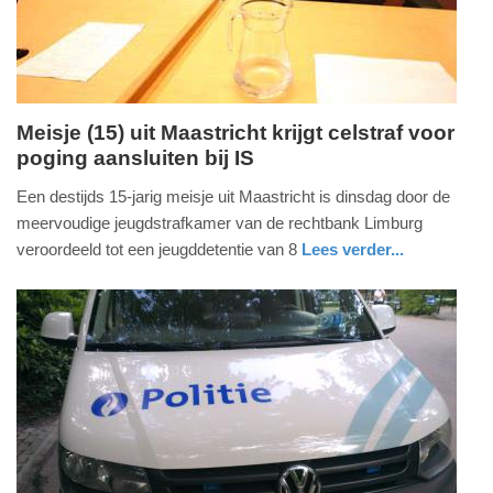
09:10
Meisje (15) uit Maastricht krijgt celstraf voor
poging aansluiten bij IS
dinsdag,
16.
Een destijds 15-jarig meisje uit Maastricht is dinsdag door de
augustus
meervoudige jeugdstrafkamer van de rechtbank Limburg
2016
veroordeeld tot een jeugddetentie van 8
Lees verder...
-
nieuws
limburg
17:23
Update:
09-
04-
2025
09:10