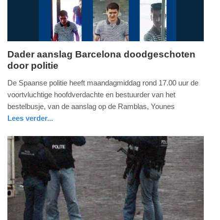
Dader aanslag Barcelona doodgeschoten
door politie
maandag,
21.
De Spaanse politie heeft maandagmiddag rond 17.00 uur de
augustus
voortvluchtige hoofdverdachte en bestuurder van het
2017
bestelbusje, van de aanslag op de Ramblas, Younes
-
Lees verder...
17:06
nieuws
Update:
09-
04-
2025
09:10