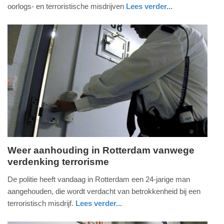
2019
oorlogs- en terroristische misdrijven
Lees verder...
-
nieuws
zeeland
politie
14:17
Update:
09-
04-
2025
09:10
Weer aanhouding in Rotterdam vanwege
verdenking terrorisme
maandag,
31.
De politie heeft vandaag in Rotterdam een 24-jarige man
december
aangehouden, die wordt verdacht van betrokkenheid bij een
2018
terroristisch misdrijf.
Lees verder...
-
nieuws
zuid-
politie
16:00
holland