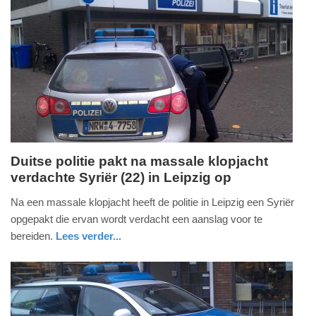
Update:
09-
04-
2025
09:10
Duitse politie pakt na massale klopjacht
verdachte Syriër (22) in Leipzig op
maandag,
10.
Na een massale klopjacht heeft de politie in Leipzig een Syriër
oktober
opgepakt die ervan wordt verdacht een aanslag voor te
2016
bereiden.
Lees verder...
-
buitenland
08:24
Update:
09-