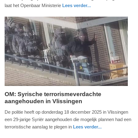
2026
laat het Openbaar Ministerie
Lees verder...
-
nieuws
noord-
15:57
brabant
Update:
14-
04-
2026
16:09
OM: Syrische terrorismeverdachte
aangehouden in Vlissingen
dinsdag,
30.
De politie heeft op donderdag 18 december 2025 in Vlissingen
december
een 29-jarige Syriër aangehouden die mogelijk plannen had een
2025
terroristische aanslag te plegen in
Lees verder...
-
nieuws
zeeland