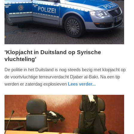
04-
2025
09:10
'Klopjacht in Duitsland op Syrische
vluchteling'
zondag,
9.
De politie in het Duitsland is nog steeds bezig met klopjacht op
oktober
de voortvluchtige terreurverdacht Djaber al-Bakr. Na een tip
2016
werden er zaterdag explosieven
Lees verder...
-
buitenland
16:56
Update:
09-
04-
2025