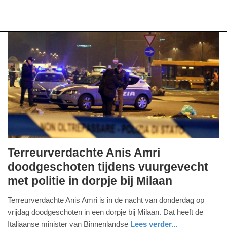
Terreurverdachte Anis Amri
vrijdag,
doodgeschoten tijdens vuurgevecht
23.
met politie in dorpje bij Milaan
december
2016
Terreurverdachte Anis Amri is in de nacht van donderdag op
-
vrijdag doodgeschoten in een dorpje bij Milaan. Dat heeft de
11:05
Italiaanse minister van Binnenlandse
Lees verder...