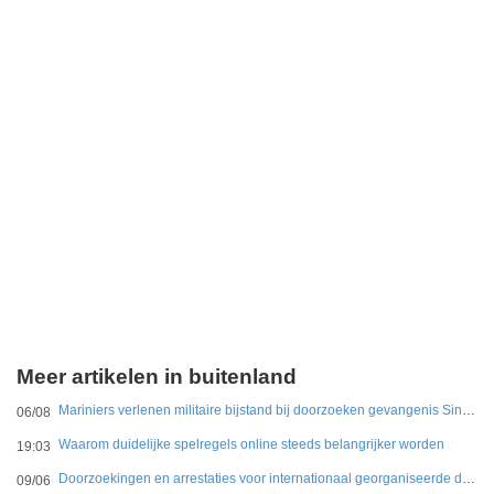
Meer artikelen in buitenland
Mariniers verlenen militaire bijstand bij doorzoeken gevangenis Sint Maarten
06/08
Waarom duidelijke spelregels online steeds belangrijker worden
19:03
Doorzoekingen en arrestaties voor internationaal georganiseerde drugshandel in Duitsland en Nederland
09/06