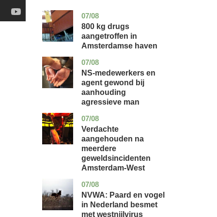
07/08
noord-
nieuws
holland
800 kg drugs
aangetroffen in
Amsterdamse haven
07/08
flevoland
nieuws
NS-medewerkers en
agent gewond bij
aanhouding
agressieve man
07/08
noord-
nieuws
holland
Verdachte
aangehouden na
meerdere
geweldsincidenten
Amsterdam-West
07/08
utrecht
nieuws
NVWA: Paard en vogel
in Nederland besmet
met westnijlvirus