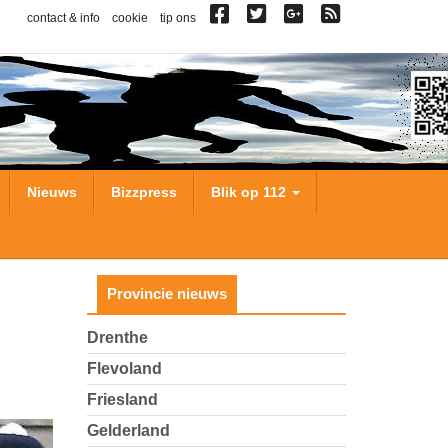
contact & info
cookie
tip ons
Nieuws
Bizzpress
Blik op 112
Provincie nieuws
Drenthe
Flevoland
Friesland
Gelderland