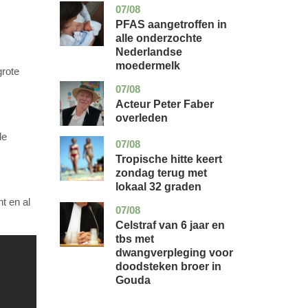
07/08
utrecht
gezondheid
PFAS aangetroffen in
alle onderzochte
Nederlandse
moedermelk
grote
07/08
noord-
glossy
holland
Acteur Peter Faber
overleden
de
07/08
utrecht
nieuws
Tropische hitte keert
zondag terug met
lokaal 32 graden
t en al
07/08
zuid-
nieuws
holland
Celstraf van 6 jaar en
tbs met
dwangverpleging voor
doodsteken broer in
Gouda