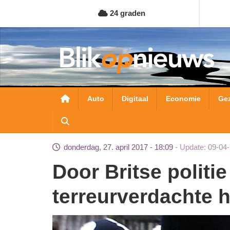
Overslaan
24 graden
en
naar
de
inhoud
gaan
Hoofdnavigatie
Auto
Digitaal
Economie
Ge
donderdag, 27. april 2017 - 18:09
Update: 09-04
Door Britse politie opgepakte
terreurverdachte 