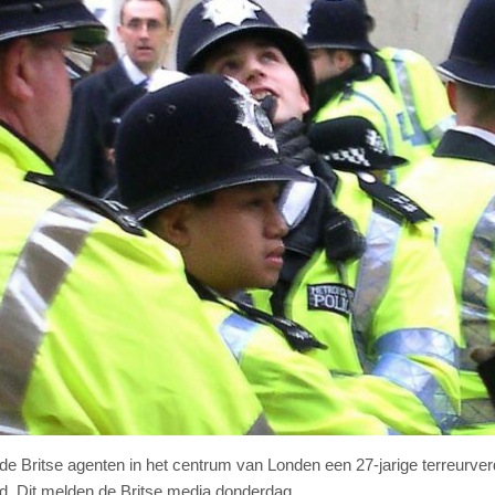
ritse agenten in het centrum van Londen een 27-jarige terreurver
d. Dit melden de Britse media donderdag.