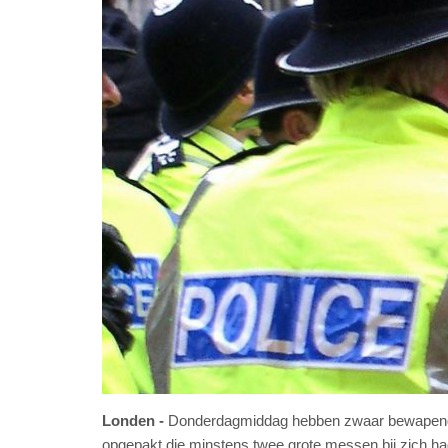
Londen
Donderdagmiddag hebben zwaar bewapende B
opgepakt die minstens twee grote messen bij zich ha