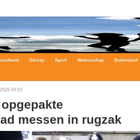
zondheid
Glossy
Sport
Wetenschap
Buitenland
-2025 09:10
had messen in rugzak