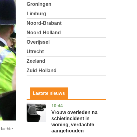
Groningen
Limburg
Noord-Brabant
Noord-Holland
Overijssel
Utrecht
Zeeland
Zuid-Holland
Laatste nieuws
10:44
zuid-
nieuws
holland
Vrouw overleden na
schietincident in
woning, verdachte
dachte
aangehouden