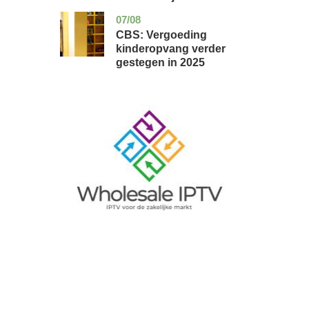
07/08
zuid-
economie
holland
CBS: Vergoeding
kinderopvang verder
gestegen in 2025
Image