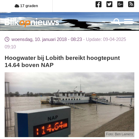
Overslaan
17 graden
en
naar
Toggl
de
inhoud
woensdag, 10. januari 2018 - 08:23
Update: 09-04-2025
gaan
09:10
Hoogwater bij Lobith bereikt hoogtepunt
14.64 boven NAP
Foto: Ben Lamers