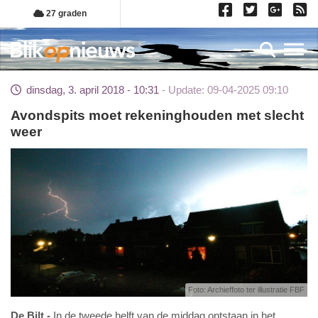
Overslaan
27 graden
en
naar
Toggl
de
inhoud
dinsdag, 3. april 2018 - 10:31
Update: 09-04-2025 09:10
gaan
Avondspits moet rekeninghouden met slecht
weer
Foto: Archieffoto ter illustratie FBF
De Bilt
In de tweede helft van de middag ontstaan in het