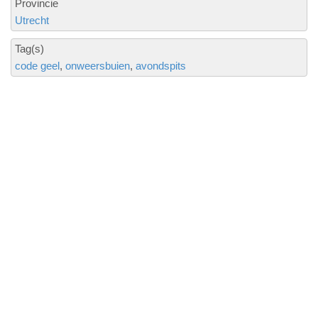
Provincie
Utrecht
Tag(s)
code geel
onweersbuien
avondspits