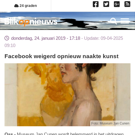
Overslaan
24 graden
en
naar
Toggl
de
inhoud
donderdag, 24. januari 2019 - 17:18
Update: 09-04-2025
gaan
09:10
Facebook weigerd opnieuw naakte kunst
Foto: Museum Jan Cunen
Oss
Museum Jan Cunen wordt belemmerd in het uitdragen