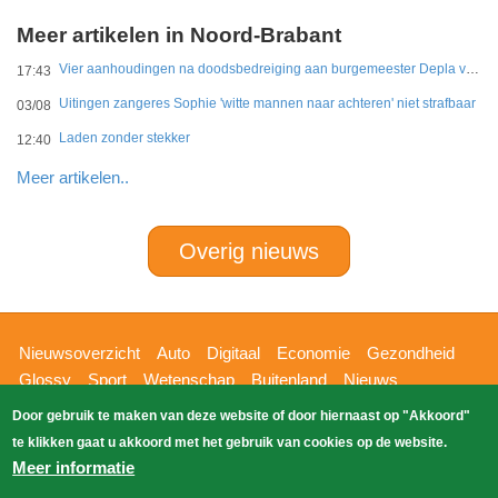
Meer artikelen in Noord-Brabant
Vier aanhoudingen na doodsbedreiging aan burgemeester Depla van Breda
17:43
Uitingen zangeres Sophie 'witte mannen naar achteren' niet strafbaar
03/08
Laden zonder stekker
12:40
Meer artikelen..
Overig nieuws
Hoofdnavigatie
Nieuwsoverzicht
Auto
Digitaal
Economie
Gezondheid
Glossy
Sport
Wetenschap
Buitenland
Nieuws
Bizzpress
Blik op 112
Provincies
Weekoverzicht
Door gebruik te maken van deze website of door hiernaast op "Akkoord"
Copyright Blik Op Nieuws 2026
gehost
Zoeken
te klikken gaat u akkoord met het gebruik van cookies op de website.
EK-Media.nl
door
Meer informatie