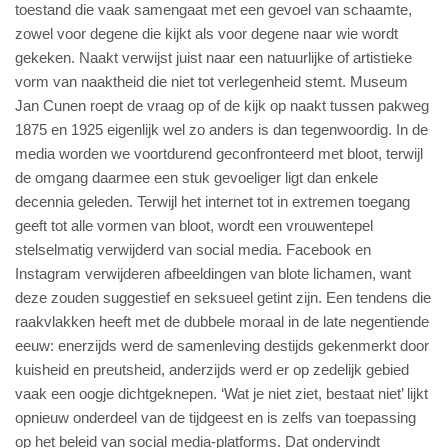
toestand die vaak samengaat met een gevoel van schaamte,
zowel voor degene die kijkt als voor degene naar wie wordt
gekeken. Naakt verwijst juist naar een natuurlijke of artistieke
vorm van naaktheid die niet tot verlegenheid stemt. Museum
Jan Cunen roept de vraag op of de kijk op naakt tussen pakweg
1875 en 1925 eigenlijk wel zo anders is dan tegenwoordig. In de
media worden we voortdurend geconfronteerd met bloot, terwijl
de omgang daarmee een stuk gevoeliger ligt dan enkele
decennia geleden. Terwijl het internet tot in extremen toegang
geeft tot alle vormen van bloot, wordt een vrouwentepel
stelselmatig verwijderd van social media. Facebook en
Instagram verwijderen afbeeldingen van blote lichamen, want
deze zouden suggestief en seksueel getint zijn. Een tendens die
raakvlakken heeft met de dubbele moraal in de late negentiende
eeuw: enerzijds werd de samenleving destijds gekenmerkt door
kuisheid en preutsheid, anderzijds werd er op zedelijk gebied
vaak een oogje dichtgeknepen. ‘Wat je niet ziet, bestaat niet’ lijkt
opnieuw onderdeel van de tijdgeest en is zelfs van toepassing
op het beleid van social media-platforms. Dat ondervindt