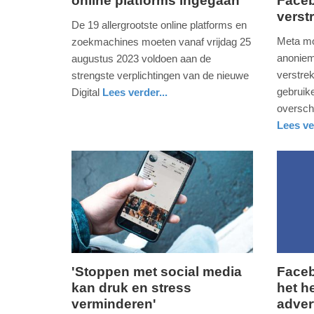
online platforms ingegaan
Face
25.
1.
verst
augustus
augustu
De 19 allergrootste online platforms en
2023
2023
Meta mo
zoekmachines moeten vanaf vrijdag 25
-
-
anoniem
augustus 2023 voldoen aan de
09:42
09:08
verstre
strengste verplichtingen van de nieuwe
gebruik
Digital
Lees verder...
Update:
Update:
digitaal
zuid-
overschr
09-
09-
holland
Lees ve
04-
04-
digitaal
zuid-
2025
2025
holland
09:10
09:10
'Stoppen met social media
Faceb
kan druk en stress
het h
dinsdag,
zondag,
verminderen'
adver
16.
19.