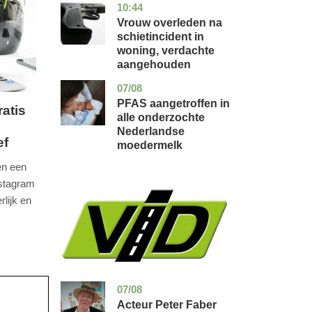
10:44
zuid-
nieuws
holland
Vrouw overleden na
schietincident in
woning, verdachte
aangehouden
07/08
utrecht
gezondheid
PFAS aangetroffen in
atis
alle onderzochte
Nederlandse
ef
moedermelk
en een
nstagram
lijk en
07/08
noord-
glossy
holland
Acteur Peter Faber