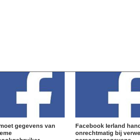
moet gegevens van
Facebook Ierland han
ieme
onrechtmatig bij verw
,
woensdag,