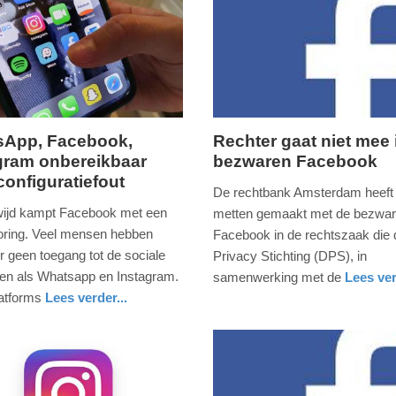
sApp, Facebook,
Rechter gaat niet mee 
gram onbereikbaar
bezwaren Facebook
g,
vrijdag,
configuratiefout
2.
De rechtbank Amsterdam heeft 
juli
ijd kampt Facebook met een
metten gemaakt met de bezwar
2021
toring. Veel mensen hebben
Facebook in de rechtszaak die 
-
r geen toegang tot de sociale
Privacy Stichting (DPS), in
09:45
en als Whatsapp en Instagram.
samenwerking met de
Lees ver
nieuws
utrecht
atforms
Lees verder...
Update:
09-
04-
2025
09:10