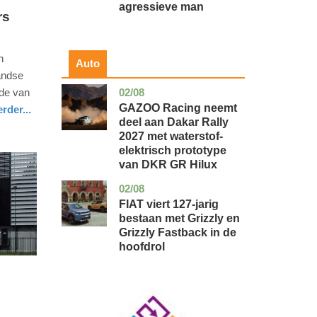
agressieve man
rs
n
Auto
andse
02/08
ode van
auto
GAZOO Racing neemt
rder...
deel aan Dakar Rally
2027 met waterstof-
elektrisch prototype
van DKR GR Hilux
02/08
auto
FIAT viert 127-jarig
bestaan met Grizzly en
Grizzly Fastback in de
hoofdrol
Image