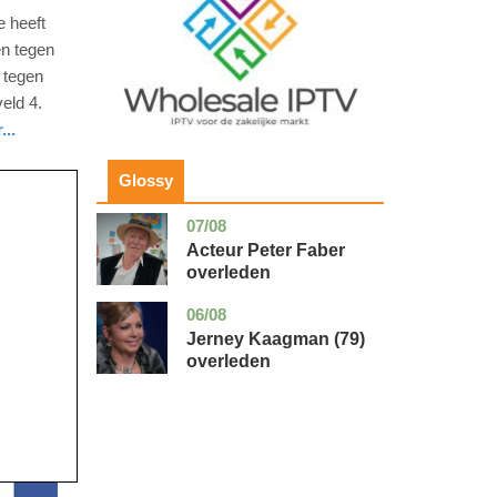
 heeft
n tegen
 tegen
eld 4.
...
Glossy
07/08
noord-
glossy
holland
Acteur Peter Faber
overleden
06/08
noord-
glossy
holland
Jerney Kaagman (79)
overleden