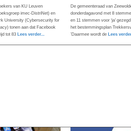
er
december
oekers van KU Leuven
De gemeenteraad van Zeewolde
2021
oeksgroep imec-DistriNet) en
donderdagavond met 8 stemme
-
k University (Cybersecurity for
en 11 stemmen voor ‘ja’ gezegd
16:54
cy) tonen aan dat Facebook
het bestemmingsplan Trekkersv
jd tot 83
Lees verder...
'Daarmee wordt de
Lees verder
Update:
nieuws
flevoland
09-
04-
2025
09:10