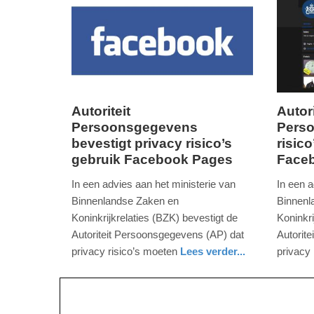
17:42
09:48
Autoriteit
Autori
Persoonsgegevens
Perso
zaterdag,
vrijdag,
bevestigt privacy risico’s
risic
20.
19.
gebruik Facebook Pages
Face
april
april
2024
2024
In een advies aan het ministerie van
In een a
-
-
Binnenlandse Zaken en
Binnenl
11:00
14:47
Koninkrijkrelaties (BZK) bevestigt de
Koninkri
Autoriteit Persoonsgegevens (AP) dat
Autorit
Update:
Update:
privacy risico’s moeten
Lees verder...
privacy
09-
09-
digitaal
zuid-
nieuws
zuid-
04-
04-
holland
holland
2025
2025
09:10
09:10