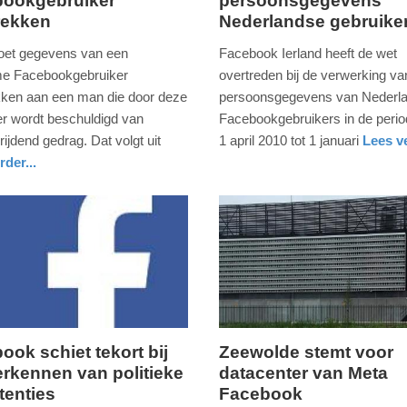
bookgebruiker
persoonsgegevens
15.
rekken
Nederlandse gebruike
s
maart
2023
et gegevens van een
Facebook Ierland heeft de wet
-
e Facebookgebruiker
overtreden bij de verwerking va
19:03
kken aan een man die door deze
persoonsgegevens van Nederl
er wordt beschuldigd van
Facebookgebruikers in de peri
Update:
ijdend gedrag. Dat volgt uit
1 april 2010 tot 1 januari
Lees ve
09-
nieuws
zuid-
rder...
04-
holland
2025
09:10
ook schiet tekort bij
Zeewolde stemt voor
erkennen van politieke
datacenter van Meta
vrijdag,
tenties
Facebook
17.