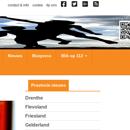
contact & info
cookie
tip ons
Nieuws
Bizzpress
Blik op 112
Provincie nieuws
Drenthe
Flevoland
Friesland
Gelderland