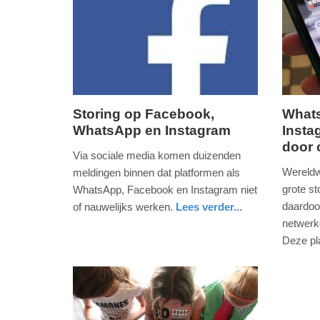
Storing op Facebook,
What
WhatsApp en Instagram
Insta
maandag,
maanda
door 
4.
4.
Via sociale media komen duizenden
oktober
oktober
Wereldw
meldingen binnen dat platformen als
2021
2021
grote s
WhatsApp, Facebook en Instagram niet
-
-
daardoo
of nauwelijks werken.
Lees verder...
20:06
18:16
nieuws
netwerk
Deze pl
Update:
Update:
digitaal
noord-
09-
09-
holland
04-
04-
2025
2025
09:10
09:10