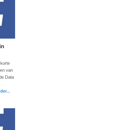
in
korte
en van
de Data
der...