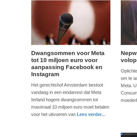
-
13:24
Update:
12-
03-
2026
Dwangsommen voor Meta
Nepw
13:25
tot 10 miljoen euro voor
volop
dinsdag,
dinsdag
aanpassing Facebook en
10.
3.
Oplichte
Instagram
maart
maart
om te a
2026
2026
Het gerechtshof Amsterdam besloot
Meta. U
-
-
vandaag in een eindarrest dat Meta
Consume
17:30
09:44
Ierland hogere dwangsommen tot
moederb
maximaal 10 miljoen euro moet betalen
digitaal
zuid-
Update:
Update:
holland
voor het uitvoeren van
Lees verder...
10-
03-
digitaal
noord-
03-
03-
holland
2026
2026