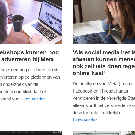
ebshops kunnen nog
'Als social media het l
 adverteren bij Meta
afweten kunnen mens
,
vrijdag,
ook zelf iets doen teg
10.
rs krijgen nog altijd veel ruimte
online haat'
januari
dverteren op de platformen van
2025
De richtlijnen van Meta (Instag
it onderzoek van de
-
Facebook en Threads) gaan
ntenbond blijkt dat het
07:57
veranderen in de Verenigde Stat
edrijf van
Lees verder...
alleen wordt het verspreiden va
Update:
desinformatie makkelijker
09-
Lees verder...
04-
digitaal
noord-
2025
holland