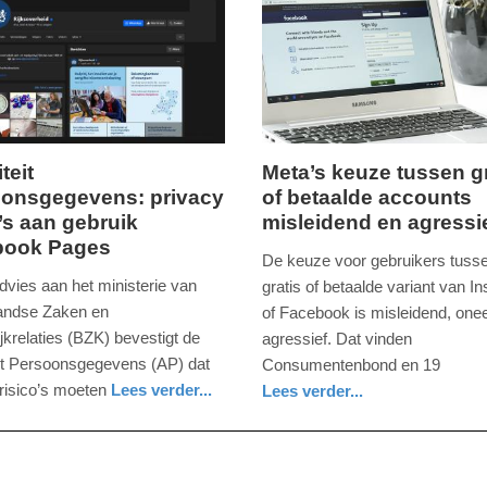
09:10
teit
Meta’s keuze tussen gr
onsgegevens: privacy
of betaalde accounts
vrijdag,
o’s aan gebruik
misleidend en agressi
1.
book Pages
december
De keuze voor gebruikers tuss
2023
dvies aan het ministerie van
gratis of betaalde variant van I
-
andse Zaken en
of Facebook is misleidend, oneer
18:49
jkrelaties (BZK) bevestigt de
agressief. Dat vinden
eit Persoonsgegevens (AP) dat
Consumentenbond en 19
Update:
 risico’s moeten
Lees verder...
Lees verder...
09-
digitaal
zuid-
04-
holland
2025
09:10