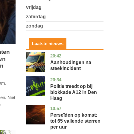
vrijdag
zaterdag
zondag
Laatste nieuws
aten
20:42
utrecht
nieuws
en
Aanhoudingen na
en
steekincident
20:34
zuid-
nieuws
ram,
holland
Politie treedt op bij
blokkade A12 in Den
en. Niet
Haag
n
10:57
utrecht
nieuws
Perseïden op komst:
tot 65 vallende sterren
per uur