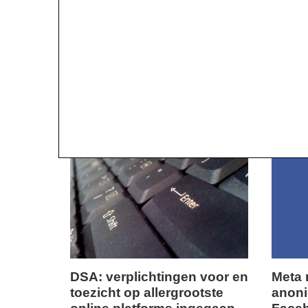
DSA: verplichtingen voor en
Meta 
toezicht op allergrootste
anon
vrijdag,
dinsdag