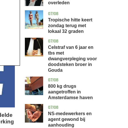
overleden
07/08
utrecht
nieuws
Tropische hitte keert
zondag terug met
lokaal 32 graden
07/08
zuid-
nieuws
holland
Celstraf van 6 jaar en
tbs met
dwangverpleging voor
doodsteken broer in
Gouda
07/08
noord-
nieuws
holland
800 kg drugs
aangetroffen in
Amsterdamse haven
07/08
flevoland
nieuws
NS-medewerkers en
delde
agent gewond bij
erking
aanhouding