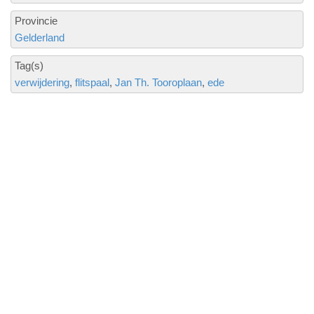
Provincie
Gelderland
Tag(s)
verwijdering
flitspaal
Jan Th. Tooroplaan
ede