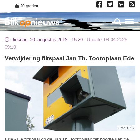
Overslaan
20 graden
en
naar
Toggl
de
inhoud
dinsdag, 20. augustus 2019 - 15:20
Update: 09-04-2025
gaan
09:10
Verwijdering flitspaal Jan Th. Tooroplaan Ede
Foto: SXC
Ede
De flitspaal op de Jan Th. Tooroplaan ter hoogte van de