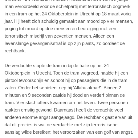
man veroordeeld voor de schietpartij met terroristisch oogmerk
in een tram op het 24 Oktoberplein in Utrecht op 18 maart vorig
jaar. Hij heeft zich schuldig gemaakt aan moord op vier mensen,
poging tot moord op drie mensen en bedreiging met een
terroristisch misdrijf van zeventien mensen. Alleen een
levenslange gevangenisstraf is op zijn plaats, zo oordeelt de
rechtbank.
De verdachte stapte de tram in bij de halte op het 24
Oktoberplein in Utrecht. Toen de tram wegreed, haalde hij een
pistool tevoorschijn en schoot hij op passagiers die in de tram
zaten. Onder het schieten, riep hij 'Allahu akbar!'. Binnen 2
minuten en 9 seconden zaaide hij dood en verderf binnen de
tram. Vier slachtoffers kwamen om het leven. Twee personen
raakten ernstig gewond. Daarnaast heeft de verdachte veel
anderen enorme angst aangejaagd. De rechtbank gaat ervan uit
dat dit precies is wat de verdachte met zijn terroristische
aanslag wilde bereiken: het veroorzaken van een golf van angst,