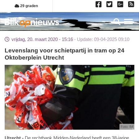
Overslaan
29 graden
en
naar
Toggl
de
inhoud
vrijdag, 20. maart 2020 - 15:16
Update: 09-04-2025 09:10
gaan
Levenslang voor schietpartij in tram op 24
Oktoberplein Utrecht
Foto: fbf
Utrecht
De rechtbank Midden-Nederland heeft een 38-jarige