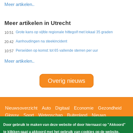
Meer artikelen..
Meer artikelen in Utrecht
Grote kans op vijfde regionale hittegolf met lokaal 35 graden
10:51
Aanhoudingen na steekincident
20:42
Perseïden op komst: tot 65 vallende sterren per uur
10:57
Meer artikelen..
Overig nieuws
Hoofdnavigatie
Nieuwsoverzicht
Auto
Digitaal
Economie
Gezondheid
Glossy
Sport
Wetenschap
Buitenland
Nieuws
Bizzpress
Blik op 112
Provincies
Weekoverzicht
Door gebruik te maken van deze website of door hiernaast op "Akkoord"
Copyright Blik Op Nieuws 2026
gehost
Zoeken
te klikken gaat u akkoord met het gebruik van cookies op de website.