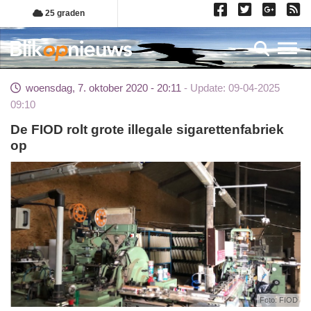
Overslaan
25 graden
en
naar
Toggl
de
inhoud
woensdag, 7. oktober 2020 - 20:11
Update: 09-04-2025
gaan
09:10
De FIOD rolt grote illegale sigarettenfabriek
op
Foto: FIOD