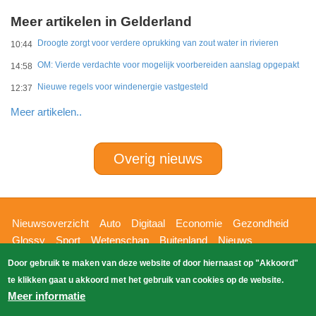
Meer artikelen in Gelderland
Droogte zorgt voor verdere oprukking van zout water in rivieren
10:44
OM: Vierde verdachte voor mogelijk voorbereiden aanslag opgepakt
14:58
Nieuwe regels voor windenergie vastgesteld
12:37
Meer artikelen..
Overig nieuws
Hoofdnavigatie
Nieuwsoverzicht
Auto
Digitaal
Economie
Gezondheid
Glossy
Sport
Wetenschap
Buitenland
Nieuws
Bizzpress
Blik op 112
Provincies
Weekoverzicht
Door gebruik te maken van deze website of door hiernaast op "Akkoord"
Copyright Blik Op Nieuws 2026
gehost
Zoeken
te klikken gaat u akkoord met het gebruik van cookies op de website.
EK-Media.nl
door
Meer informatie