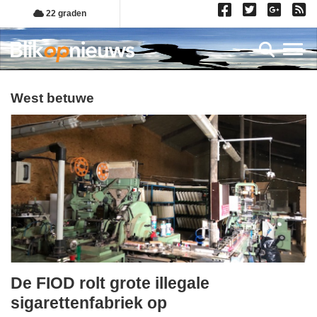
Overslaan
22 graden
en
naar
Toggl
de
inhoud
gaan
west betuwe
De FIOD rolt grote illegale
woensdag,
sigarettenfabriek op
7.