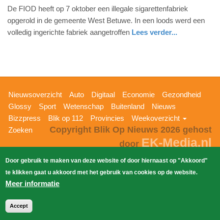
De FIOD heeft op 7 oktober een illegale sigarettenfabriek
oktober
opgerold in de gemeente West Betuwe. In een loods werd een
2020
volledig ingerichte fabriek aangetroffen
Lees verder...
-
20:11
Update:
09-
04-
Hoofdnavigatie
Nieuwsoverzicht
Auto
Digitaal
Economie
Gezondheid
2025
Glossy
Sport
Wetenschap
Buitenland
Nieuws
09:10
Bizzpress
Blik op 112
Provincies
Weekoverzicht
Copyright Blik Op Nieuws 2026
gehost
Zoeken
EK-Media.nl
door
Door gebruik te maken van deze website of door hiernaast op "Akkoord"
te klikken gaat u akkoord met het gebruik van cookies op de website.
Meer informatie
Accept