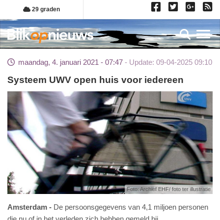
Overslaan
29 graden
en
naar
Toggl
de
inhoud
maandag, 4. januari 2021 - 07:47
Update: 09-04-2025 09:10
gaan
Systeem UWV open huis voor iedereen
Foto: Archief EHF/ foto ter illustratie
Amsterdam
De persoonsgegevens van 4,1 miljoen personen
die nu of in het verleden zich hebben gemeld bij