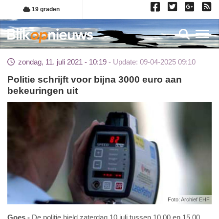
Overslaan
19 graden
en
naar
Toggl
de
inhoud
zondag, 11. juli 2021 - 10:19
Update: 09-04-2025 09:10
gaan
Politie schrijft voor bijna 3000 euro aan
bekeuringen uit
Foto: Archief EHF
Goes
De politie hield zaterdag 10 juli tussen 10.00 en 15.00