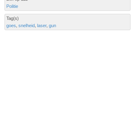
Politie
Tag(s)
goes
snelheid
laser
gun