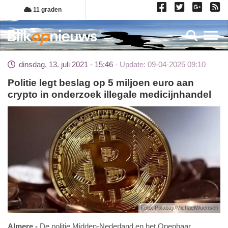
Overslaan
11 graden
en
naar
Toggl
de
inhoud
dinsdag, 13. juli 2021 - 15:46
Update: 09-04-2025 09:10
gaan
Politie legt beslag op 5 miljoen euro aan
crypto in onderzoek illegale medicijnhandel
Foto: Pixabay/MichaelWuensch
Almere
De politie Midden-Nederland en het Openbaar