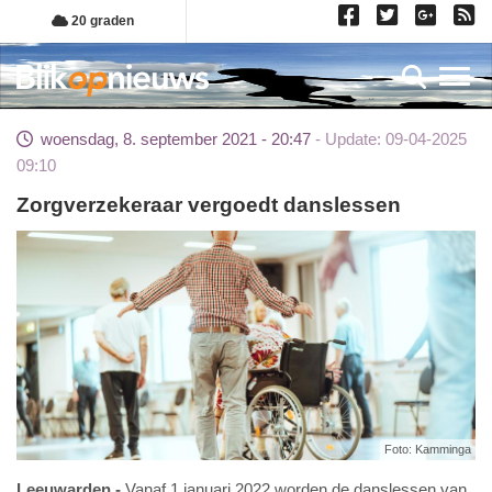
Overslaan
20 graden
en
naar
Toggl
de
inhoud
woensdag, 8. september 2021 - 20:47
Update: 09-04-2025
gaan
09:10
Zorgverzekeraar vergoedt danslessen
Foto: Kamminga
Leeuwarden
Vanaf 1 januari 2022 worden de danslessen van