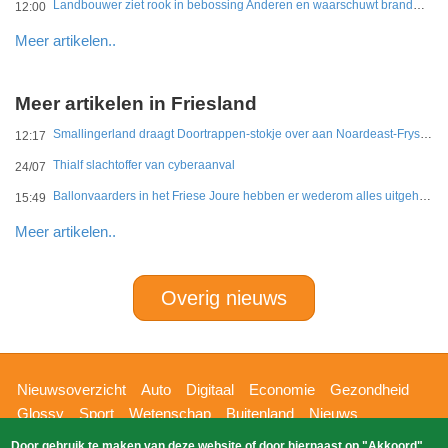
Landbouwer ziet rook in bebossing Anderen en waarschuwt brandweer
12:00
Meer artikelen..
Meer artikelen in Friesland
Smallingerland draagt Doortrappen-stokje over aan Noardeast-Fryslân en Dantumadiel
12:17
Thialf slachtoffer van cyberaanval
24/07
Ballonvaarders in het Friese Joure hebben er wederom alles uitgehaald
15:49
Meer artikelen..
Overig nieuws
Hoofdnavigatie
Nieuwsoverzicht
Auto
Digitaal
Economie
Gezondheid
Glossy
Sport
Wetenschap
Buitenland
Nieuws
Bizzpress
Blik op 112
Provincies
Weekoverzicht
Door gebruik te maken van deze website of door hiernaast op "Akkoord"