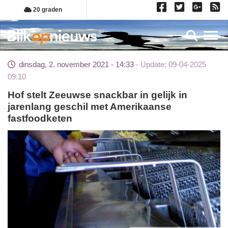
Overslaan
20 graden
en
naar
Toggl
de
inhoud
dinsdag, 2. november 2021 - 14:33
Update: 09-04-2025
gaan
09:10
Hof stelt Zeeuwse snackbar in gelijk in
jarenlang geschil met Amerikaanse
fastfoodketen