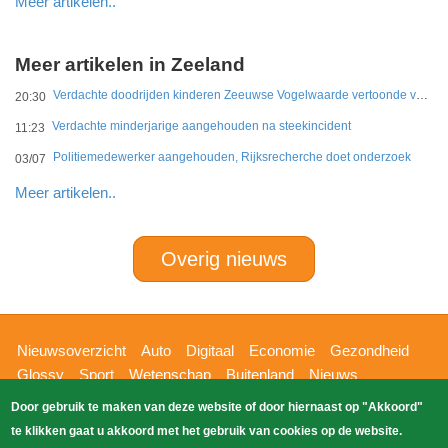
Meer artikelen..
Meer artikelen in Zeeland
Verdachte doodrijden kinderen Zeeuwse Vogelwaarde vertoonde veel vaker onverantwoord rijgedrag
20:30
Verdachte minderjarige aangehouden na steekincident
11:23
Politiemedewerker aangehouden, Rijksrecherche doet onderzoek
03/07
Meer artikelen..
Overig nieuws
Hoofdnavigatie
Nieuwsoverzicht
Auto
Digitaal
Economie
Gezondheid
Glossy
Sport
Wetenschap
Buitenland
Nieuws
Bizzpress
Blik op 112
Provincies
Weekoverzicht
Door gebruik te maken van deze website of door hiernaast op "Akkoord"
Copyright Blik Op Nieuws 2026
gehost
Zoeken
te klikken gaat u akkoord met het gebruik van cookies op de website.