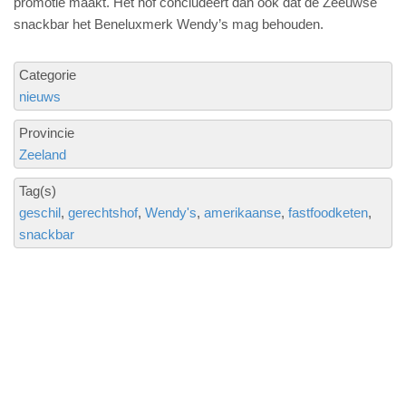
promotie maakt. Het hof concludeert dan ook dat de Zeeuwse
snackbar het Beneluxmerk Wendy’s mag behouden.
Categorie
nieuws
Provincie
Zeeland
Tag(s)
geschil
gerechtshof
Wendy's
amerikaanse
fastfoodketen
snackbar