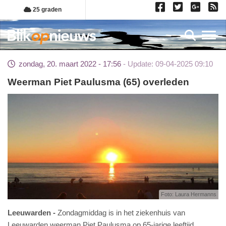
Overslaan
25 graden
en
naar
Toggl
de
inhoud
zondag, 20. maart 2022 - 17:56
Update: 09-04-2025 09:10
gaan
Weerman Piet Paulusma (65) overleden
Foto: Laura Hermanns
Leeuwarden
Zondagmiddag is in het ziekenhuis van
Leeuwarden weerman Piet Paulusma op 65-jarige leeftijd