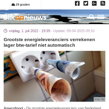
Overslaan
29 graden
en
naar
Toggl
de
inhoud
vrijdag, 1. juli 2022 - 19:39
Update: 09-04-2025 09:10
gaan
Grootste energieleveranciers verrekenen
lager btw-tarief niet automatisch
Foto: fbf
Amersfoort
De grootste energieleveranciers van Nederland