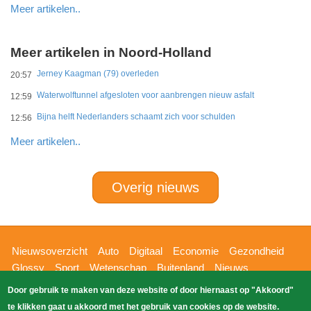
Meer artikelen..
Meer artikelen in Noord-Holland
Jerney Kaagman (79) overleden
20:57
Waterwolftunnel afgesloten voor aanbrengen nieuw asfalt
12:59
Bijna helft Nederlanders schaamt zich voor schulden
12:56
Meer artikelen..
Overig nieuws
Hoofdnavigatie
Nieuwsoverzicht
Auto
Digitaal
Economie
Gezondheid
Glossy
Sport
Wetenschap
Buitenland
Nieuws
Bizzpress
Blik op 112
Provincies
Weekoverzicht
Door gebruik te maken van deze website of door hiernaast op "Akkoord"
Copyright Blik Op Nieuws 2026
gehost
Zoeken
te klikken gaat u akkoord met het gebruik van cookies op de website.