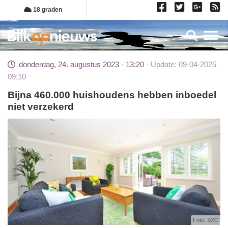
Overslaan
18 graden
en
naar
Toggl
de
inhoud
donderdag, 24. augustus 2023 - 13:20
Update: 09-04-2025
gaan
09:10
Bijna 460.000 huishoudens hebben inboedel
niet verzekerd
Foto: SXC