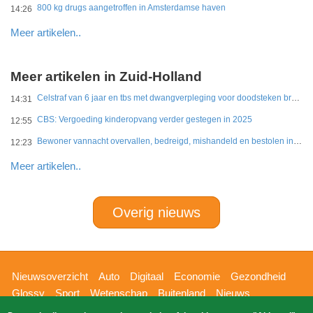
800 kg drugs aangetroffen in Amsterdamse haven
14:26
Meer artikelen..
Meer artikelen in Zuid-Holland
Celstraf van 6 jaar en tbs met dwangverpleging voor doodsteken broer in Gouda
14:31
CBS: Vergoeding kinderopvang verder gestegen in 2025
12:55
Bewoner vannacht overvallen, bedreigd, mishandeld en bestolen in Leidschendam
12:23
Meer artikelen..
Overig nieuws
Hoofdnavigatie
Nieuwsoverzicht
Auto
Digitaal
Economie
Gezondheid
Glossy
Sport
Wetenschap
Buitenland
Nieuws
Bizzpress
Blik op 112
Provincies
Weekoverzicht