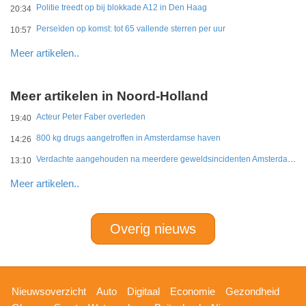
Politie treedt op bij blokkade A12 in Den Haag
20:34
Perseïden op komst: tot 65 vallende sterren per uur
10:57
Meer artikelen..
Meer artikelen in Noord-Holland
Acteur Peter Faber overleden
19:40
800 kg drugs aangetroffen in Amsterdamse haven
14:26
Verdachte aangehouden na meerdere geweldsincidenten Amsterdam-West
13:10
Meer artikelen..
Overig nieuws
Hoofdnavigatie
Nieuwsoverzicht
Auto
Digitaal
Economie
Gezondheid