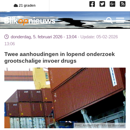
Overslaan
21 graden
en
naar
Toggl
de
inhoud
donderdag, 5. februari 2026 - 13:04
Update: 05-02-2026
gaan
13:06
Twee aanhoudingen in lopend onderzoek
grootschalige invoer drugs
Foto: Archief EHF/ foto ter illustratie