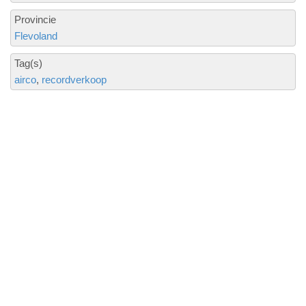
Provincie
Flevoland
Tag(s)
airco
recordverkoop