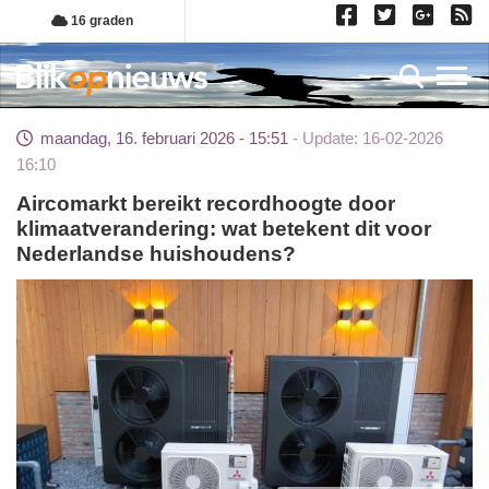
Overslaan
16 graden
en
naar
Toggl
de
inhoud
maandag, 16. februari 2026 - 15:51
Update: 16-02-2026
gaan
16:10
Aircomarkt bereikt recordhoogte door
klimaatverandering: wat betekent dit voor
Nederlandse huishoudens?