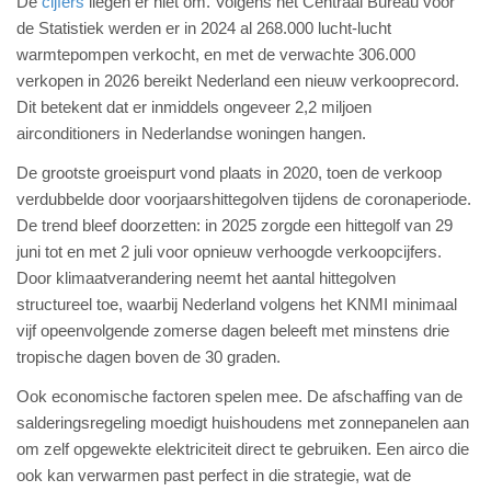
De
cijfers
liegen er niet om. Volgens het Centraal Bureau voor
de Statistiek werden er in 2024 al 268.000 lucht-lucht
warmtepompen verkocht, en met de verwachte 306.000
verkopen in 2026 bereikt Nederland een nieuw verkooprecord.
Dit betekent dat er inmiddels ongeveer 2,2 miljoen
airconditioners in Nederlandse woningen hangen.
De grootste groeispurt vond plaats in 2020, toen de verkoop
verdubbelde door voorjaarshittegolven tijdens de coronaperiode.
De trend bleef doorzetten: in 2025 zorgde een hittegolf van 29
juni tot en met 2 juli voor opnieuw verhoogde verkoopcijfers.
Door klimaatverandering neemt het aantal hittegolven
structureel toe, waarbij Nederland volgens het KNMI minimaal
vijf opeenvolgende zomerse dagen beleeft met minstens drie
tropische dagen boven de 30 graden.
Ook economische factoren spelen mee. De afschaffing van de
salderingsregeling moedigt huishoudens met zonnepanelen aan
om zelf opgewekte elektriciteit direct te gebruiken. Een airco die
ook kan verwarmen past perfect in die strategie, wat de