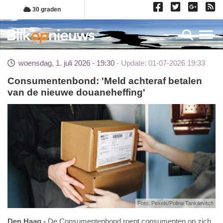
Overslaan
30 graden
en
naar
Toggl
de
inhoud
woensdag, 1. juli 2026 - 19:30
Update: 01-07-2026 19:33
gaan
Consumentenbond: 'Meld achteraf betalen
van de nieuwe douaneheffing'
Foto: Pexels/Polina Tankilevitch
Den Haag
De Consumentenbond roept consumenten op zich