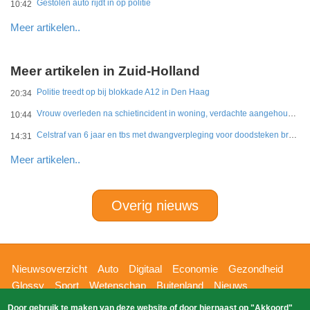
Gestolen auto rijdt in op politie
10:42
Meer artikelen..
Meer artikelen in Zuid-Holland
Politie treedt op bij blokkade A12 in Den Haag
20:34
Vrouw overleden na schietincident in woning, verdachte aangehouden
10:44
Celstraf van 6 jaar en tbs met dwangverpleging voor doodsteken broer in Gouda
14:31
Meer artikelen..
Overig nieuws
Hoofdnavigatie
Nieuwsoverzicht
Auto
Digitaal
Economie
Gezondheid
Glossy
Sport
Wetenschap
Buitenland
Nieuws
Bizzpress
Blik op 112
Provincies
Weekoverzicht
Door gebruik te maken van deze website of door hiernaast op "Akkoord"