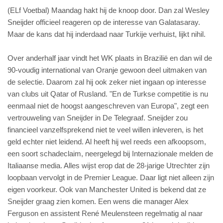
(ELf Voetbal) Maandag hakt hij de knoop door. Dan zal Wesley
Sneijder officieel reageren op de interesse van Galatasaray.
Maar de kans dat hij inderdaad naar Turkije verhuist, lijkt nihil.
Over anderhalf jaar vindt het WK plaats in Brazilië en dan wil de
90-voudig international van Oranje gewoon deel uitmaken van
de selectie. Daarom zal hij ook zeker niet ingaan op interesse
van clubs uit Qatar of Rusland. "En de Turkse competitie is nu
eenmaal niet de hoogst aangeschreven van Europa", zegt een
vertrouweling van Sneijder in De Telegraaf. Sneijder zou
financieel vanzelfsprekend niet te veel willen inleveren, is het
geld echter niet leidend. Al heeft hij wel reeds een afkoopsom,
een soort schadeclaim, neergelegd bij Internazionale melden de
Italiaanse media. Alles wijst erop dat de 28-jarige Utrechter zijn
loopbaan vervolgt in de Premier League. Daar ligt niet alleen zijn
eigen voorkeur. Ook van Manchester United is bekend dat ze
Sneijder graag zien komen. Een wens die manager Alex
Ferguson en assistent René Meulensteen regelmatig al naar