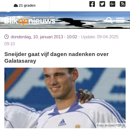
Overslaan
21 graden
en
naar
Toggl
de
inhoud
donderdag, 10. januari 2013 - 10:02
Update: 09-04-2025
gaan
09:10
Sneijder gaat vijf dagen nadenken over
Galatasaray
Foto: Archief FBF.nl