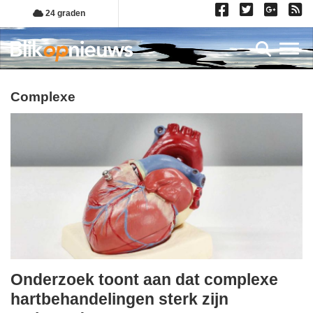
Overslaan
24 graden
en
naar
Toggl
de
inhoud
gaan
complexe
Onderzoek toont aan dat complexe
maandag,
hartbehandelingen sterk zijn
8.