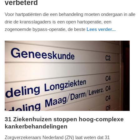
verbeterd
november
2021
Voor hartpatiënten die een behandeling moeten ondergaan in alle
-
drie de kransslagaders is een open hartoperatie, een
10:45
zogenoemde bypass-operatie, de beste
Lees verder...
Update:
09-
04-
2025
09:10
31 Ziekenhuizen stoppen hoog-complexe
kankerbehandelingen
maandag,
5.
Zorgverzekeraars Nederland (ZN) laat weten dat 31