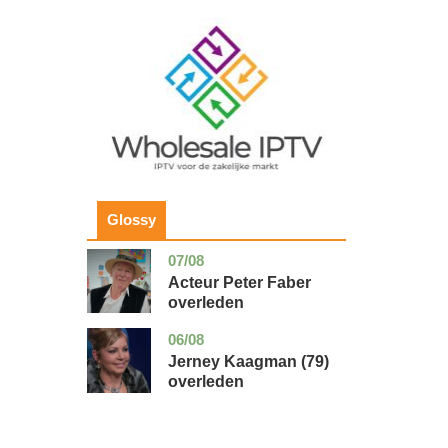
Image
Glossy
07/08
noord-
glossy
holland
Acteur Peter Faber
overleden
06/08
noord-
glossy
holland
Jerney Kaagman (79)
overleden