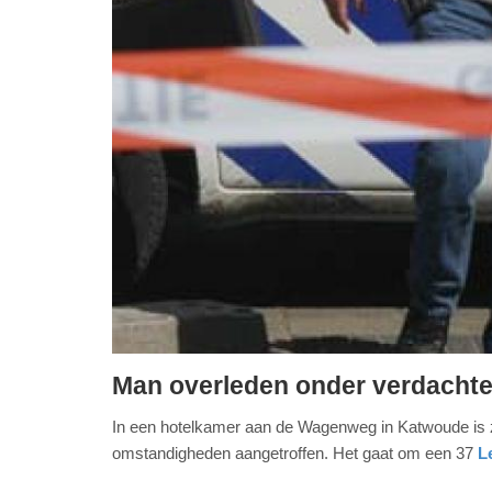
Man overleden onder verdacht
zondag,
In een hotelkamer aan de Wagenweg in Katwoude is 
19.
omstandigheden aangetroffen. Het gaat om een 37
L
april
2026