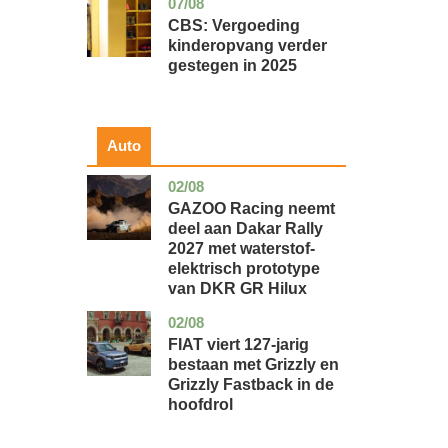
07/08
zuid-
economie
holland
CBS: Vergoeding
kinderopvang verder
gestegen in 2025
Auto
02/08
auto
GAZOO Racing neemt
deel aan Dakar Rally
2027 met waterstof-
elektrisch prototype
van DKR GR Hilux
02/08
auto
FIAT viert 127-jarig
bestaan met Grizzly en
Grizzly Fastback in de
hoofdrol