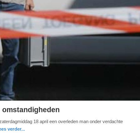
e omstandigheden
zaterdagmiddag 18 april een overleden man onder verdachte
ees verder...