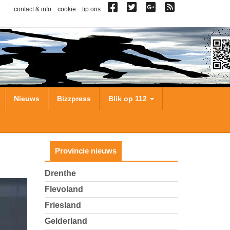
contact & info
cookie
tip ons
Nieuws
Bizzpress
Blik op 112
Provincie nieuws
Drenthe
Flevoland
Friesland
Gelderland