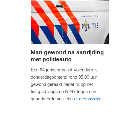
-
16:01
Update:
19-
04-
2026
Man gewond na aanrijding
16:04
met politieauto
donderdag,
20.
Een 64-jarige man uit Volendam is
juni
donderdagochtend rond 05.00 uur
2019
gewond geraakt nadat hij op het
-
fietspad langs de N247 tegen een
09:26
geparkeerde politiebus
Lees verder...
nieuws
noord-
politie
Update:
holland
09-
04-
2025