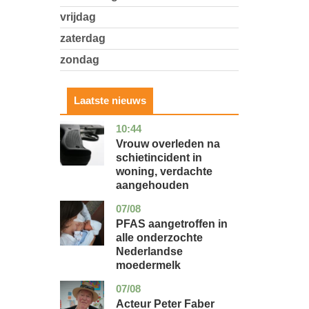
vrijdag
zaterdag
zondag
Laatste nieuws
10:44
zuid-
nieuws
holland
Vrouw overleden na
schietincident in
woning, verdachte
aangehouden
07/08
utrecht
gezondheid
PFAS aangetroffen in
alle onderzochte
Nederlandse
moedermelk
07/08
noord-
glossy
holland
Acteur Peter Faber