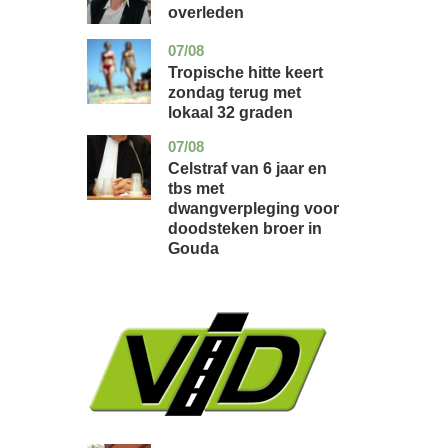
overleden
07/08
utrecht
nieuws
Tropische hitte keert
zondag terug met
lokaal 32 graden
07/08
zuid-
nieuws
holland
Celstraf van 6 jaar en
tbs met
dwangverpleging voor
doodsteken broer in
Gouda