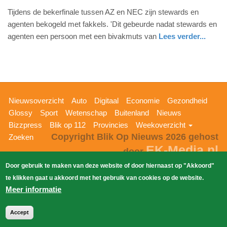
1.
Tijdens de bekerfinale tussen AZ en NEC zijn stewards en
juni
agenten bekogeld met fakkels. 'Dit gebeurde nadat stewards en
2026
agenten een persoon met een bivakmuts van
Lees verder...
-
nieuws
noord-
17:03
holland
Update:
01-
Hoofdnavigatie
Nieuwsoverzicht
Auto
Digitaal
Economie
Gezondheid
06-
Glossy
Sport
Wetenschap
Buitenland
Nieuws
2026
Bizzpress
Blik op 112
Provincies
Weekoverzicht
17:06
Copyright Blik Op Nieuws 2026
gehost
Zoeken
EK-Media.nl
door
Door gebruik te maken van deze website of door hiernaast op "Akkoord"
te klikken gaat u akkoord met het gebruik van cookies op de website.
Meer informatie
Accept