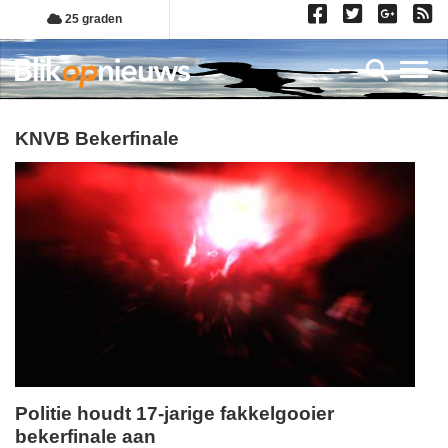
Overslaan
25 graden
en
naar
Toggl
de
inhoud
gaan
KNVB Bekerfinale
Politie houdt 17-jarige fakkelgooier
bekerfinale aan
maandag,