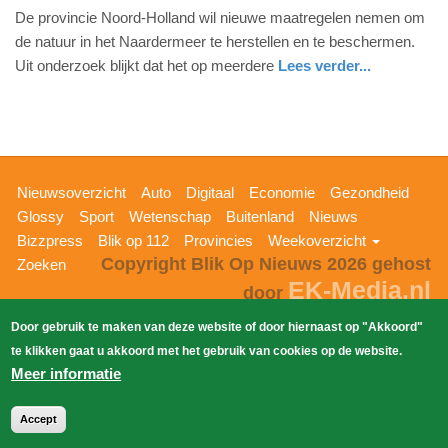
De provincie Noord-Holland wil nieuwe maatregelen nemen om
juni
de natuur in het Naardermeer te herstellen en te beschermen.
2026
Uit onderzoek blijkt dat het op meerdere
Lees verder...
-
17:11
Update:
01-
06-
Hoofdnavigatie
Nieuwsoverzicht
Auto
Digitaal
Economie
Gezondheid
2026
Glossy
Sport
Wetenschap
Buitenland
Nieuws
17:15
Bizzpress
Blik op 112
Provincies
Weekoverzicht
Copyright Blik Op Nieuws 2026
gehost
Zoeken
EK-Media.nl
door
Door gebruik te maken van deze website of door hiernaast op "Akkoord"
te klikken gaat u akkoord met het gebruik van cookies op de website.
Meer informatie
Accept