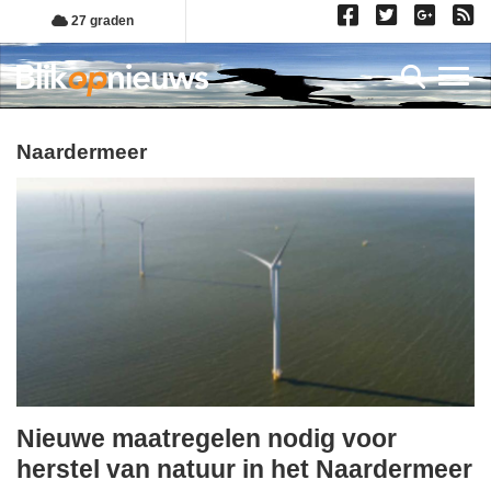
Overslaan
27 graden
en
naar
Toggl
de
inhoud
gaan
Naardermeer
Nieuwe maatregelen nodig voor
maandag,
herstel van natuur in het Naardermeer
1.