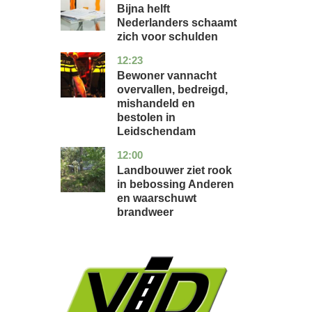
holland
Bijna helft
Nederlanders schaamt
zich voor schulden
12:23
zuid-
nieuws
holland
Bewoner vannacht
overvallen, bedreigd,
mishandeld en
bestolen in
Leidschendam
12:00
drenthe
nieuws
Landbouwer ziet rook
in bebossing Anderen
en waarschuwt
brandweer