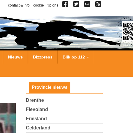
contact & info
cookie
tip ons
Nieuws
Bizzpress
Blik op 112
Provincie nieuws
Drenthe
Flevoland
Friesland
Gelderland