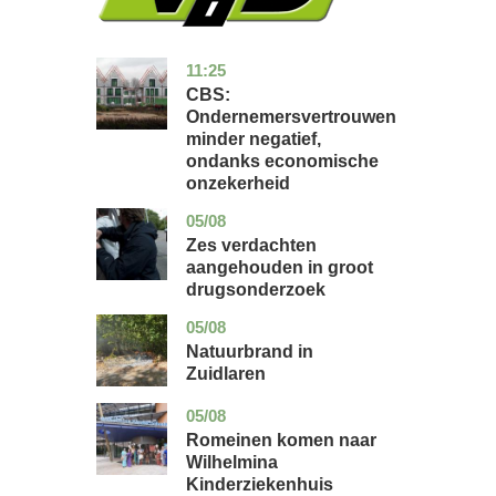
11:25
zuid-
economie
holland
CBS:
Ondernemersvertrouwen
minder negatief,
ondanks economische
onzekerheid
05/08
zuid-
nieuws
holland
Zes verdachten
aangehouden in groot
drugsonderzoek
05/08
drenthe
nieuws
Natuurbrand in
Zuidlaren
05/08
utrecht
nieuws
Romeinen komen naar
Wilhelmina
Kinderziekenhuis