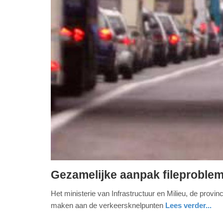
Gezamelijke aanpak fileprobl
donderdag,
Het ministerie van Infrastructuur en Milieu, de pro
17.
maken aan de verkeersknelpunten
Lees verder...
oktober
2013