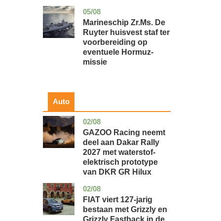
05/08
zuid-
nieuws
holland
Marineschip Zr.Ms. De
Ruyter huisvest staf ter
voorbereiding op
eventuele Hormuz-
missie
Auto
02/08
auto
GAZOO Racing neemt
deel aan Dakar Rally
2027 met waterstof-
elektrisch prototype
van DKR GR Hilux
02/08
auto
FIAT viert 127-jarig
bestaan met Grizzly en
Grizzly Fastback in de