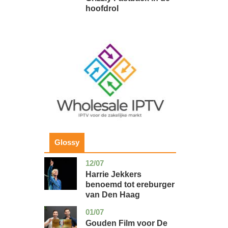
hoofdrol
Image
Glossy
12/07
zuid-
glossy
holland
Harrie Jekkers
benoemd tot ereburger
van Den Haag
01/07
utrecht
glossy
Gouden Film voor De