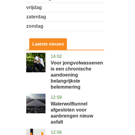
vrijdag
zaterdag
zondag
Laatste nieuws
14:02
utrecht
gezondheid
Voor jongvolwassenen
is een chronische
aandoening
belangrijkste
belemmering
12:59
noord-
nieuws
holland
Waterwolftunnel
afgesloten voor
aanbrengen nieuw
asfalt
12:56
noord-
economie