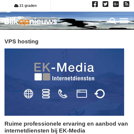
Overslaan
21 graden
en
naar
Toggl
de
inhoud
gaan
VPS hosting
Ruime professionele ervaring en aanbod van
internetdiensten bij EK-Media
woensdag,