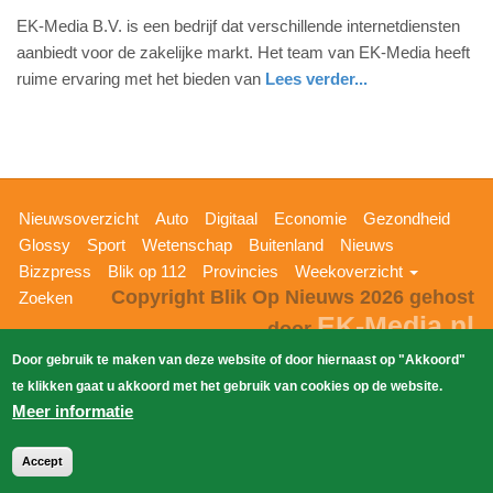
14.
EK-Media B.V. is een bedrijf dat verschillende internetdiensten
september
aanbiedt voor de zakelijke markt. Het team van EK-Media heeft
2016
ruime ervaring met het bieden van
Lees verder...
-
digitaal
zuid-
18:19
holland
Update:
09-
Hoofdnavigatie
Nieuwsoverzicht
Auto
Digitaal
Economie
Gezondheid
04-
Glossy
Sport
Wetenschap
Buitenland
Nieuws
2025
Bizzpress
Blik op 112
Provincies
Weekoverzicht
09:10
Copyright Blik Op Nieuws 2026
gehost
Zoeken
EK-Media.nl
door
Door gebruik te maken van deze website of door hiernaast op "Akkoord"
te klikken gaat u akkoord met het gebruik van cookies op de website.
Meer informatie
Accept