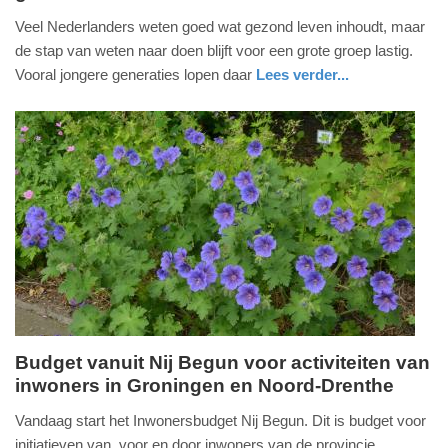
12.
Veel Nederlanders weten goed wat gezond leven inhoudt, maar
mei
de stap van weten naar doen blijft voor een grote groep lastig.
2026
Vooral jongere generaties lopen daar
Lees verder...
-
gezondheid
noord-
10:49
holland
Update:
12-
05-
2026
10:50
Budget vanuit Nij Begun voor activiteiten van
inwoners in Groningen en Noord-Drenthe
dinsdag,
12.
Vandaag start het Inwonersbudget Nij Begun. Dit is budget voor
mei
initiatieven van, voor en door inwoners van de provincie