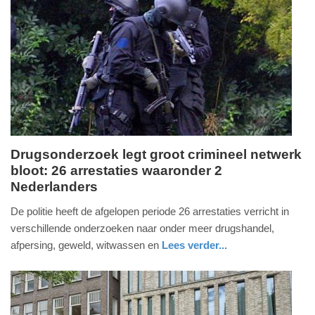
Update:
12-
05-
2026
20:49
Drugsonderzoek legt groot crimineel netwerk
bloot: 26 arrestaties waaronder 2
dinsdag,
Nederlanders
12.
mei
De politie heeft de afgelopen periode 26 arrestaties verricht in
2026
verschillende onderzoeken naar onder meer drugshandel,
-
afpersing, geweld, witwassen en
Lees verder...
18:52
nieuws
utrecht
politie
Update:
13-