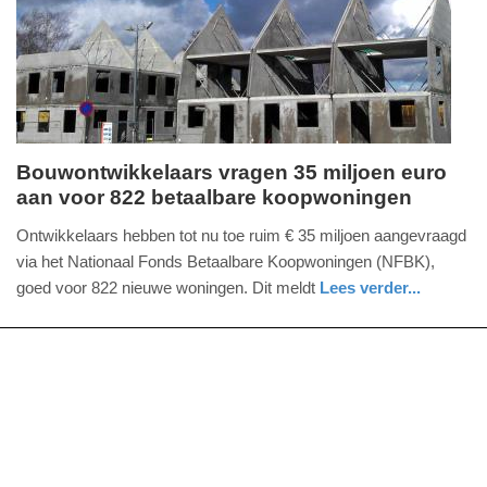
2026
18:51
Bouwontwikkelaars vragen 35 miljoen euro
aan voor 822 betaalbare koopwoningen
dinsdag,
12.
Ontwikkelaars hebben tot nu toe ruim € 35 miljoen aangevraagd
mei
via het Nationaal Fonds Betaalbare Koopwoningen (NFBK),
2026
goed voor 822 nieuwe woningen. Dit meldt
Lees verder...
-
nieuws
zuid-
17:16
holland
Update:
12-
05-
2026
17:22