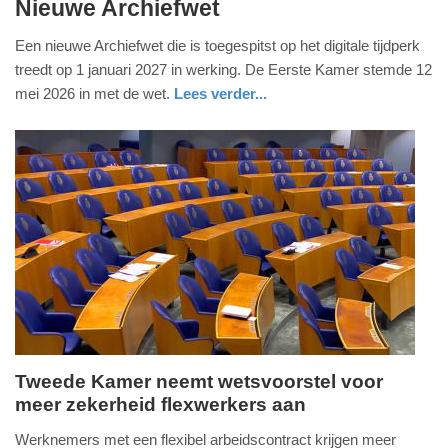
Nieuwe Archiefwet
mei
2026
Een nieuwe Archiefwet die is toegespitst op het digitale tijdperk
-
treedt op 1 januari 2027 in werking. De Eerste Kamer stemde 12
22:01
mei 2026 in met de wet.
Lees verder...
Update:
12-
05-
2026
22:03
Tweede Kamer neemt wetsvoorstel voor
meer zekerheid flexwerkers aan
dinsdag,
12.
Werknemers met een flexibel arbeidscontract krijgen meer