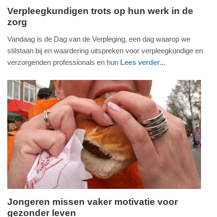
Verpleegkundigen trots op hun werk in de
zorg
dinsdag,
12.
Vandaag is de Dag van de Verpleging, een dag waarop we
mei
stilstaan bij en waardering uitspreken voor verpleegkundige en
2026
verzorgenden professionals en hun
Lees verder...
-
nieuws
utrecht
10:59
Update:
12-
05-
2026
11:00
Jongeren missen vaker motivatie voor
gezonder leven
dinsdag,