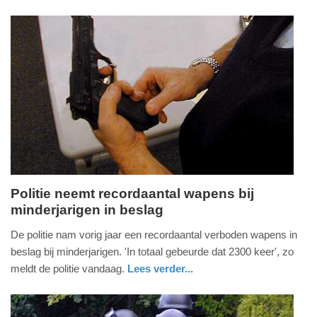
buitenland
20:55
Update:
12-
05-
2026
21:00
Politie neemt recordaantal wapens bij
minderjarigen in beslag
dinsdag,
12.
De politie nam vorig jaar een recordaantal verboden wapens in
mei
beslag bij minderjarigen. 'In totaal gebeurde dat 2300 keer', zo
2026
meldt de politie vandaag.
Lees verder...
-
nieuws
noord-
politie
19:15
holland