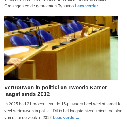
2026
Groningen en de gemeenten Tynaarlo
Lees verder...
-
nieuws
groningen
10:28
Update:
12-
05-
2026
10:34
Vertrouwen in politici en Tweede Kamer
laagst sinds 2012
dinsdag,
12.
In 2025 had 21 procent van de 15-plussers heel veel of tamelijk
mei
veel vertrouwen in politici. Dit is het laagste niveau sinds de start
2026
van dit onderzoek in 2012
Lees verder...
-
nieuws
zuid-