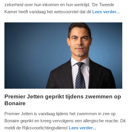
mei
zekerheid over hun inkomen en hun werktijd. 'De Tweede
2026
Kamer heeft vandaag het wetsvoorstel dat dit
Lees verder...
-
nieuws
zuid-
21:53
holland
Update:
12-
05-
2026
21:57
Premier Jetten geprikt tijdens zwemmen op
Bonaire
dinsdag,
12.
Premier Jetten is vandaag tijdens het zwemmen in zee op
mei
Bonaire geprikt en kreeg vervolgens een allergische reactie. Dit
2026
meldt de Rijksvoorlichtingsdienst
Lees verder...
-