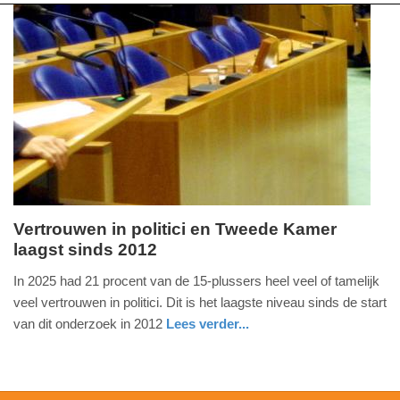
Vertrouwen in politici en Tweede Kamer
laagst sinds 2012
dinsdag,
12.
In 2025 had 21 procent van de 15-plussers heel veel of tamelijk
mei
veel vertrouwen in politici. Dit is het laagste niveau sinds de start
2026
van dit onderzoek in 2012
Lees verder...
-
nieuws
08:53
Update: