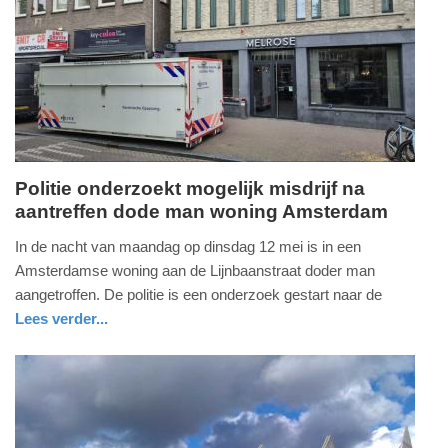
05-
2026
11:00
Politie onderzoekt mogelijk misdrijf na
aantreffen dode man woning Amsterdam
dinsdag,
12.
In de nacht van maandag op dinsdag 12 mei is in een
mei
Amsterdamse woning aan de Lijnbaanstraat doder man
2026
aangetroffen. De politie is een onderzoek gestart naar de
-
Lees verder...
18:43
nieuws
noord-
politie
holland
Update:
12-
05-