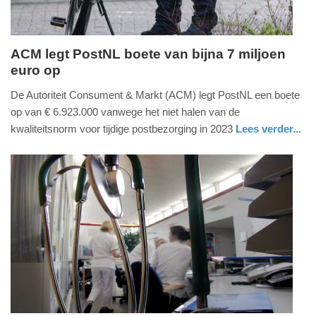
ACM legt PostNL boete van bijna 7 miljoen
euro op
dinsdag,
12.
De Autoriteit Consument & Markt (ACM) legt PostNL een boete
mei
op van € 6.923.000 vanwege het niet halen van de
2026
kwaliteitsnorm voor tijdige postbezorging in 2023
Lees verder...
-
nieuws
zuid-
11:03
holland
Update:
12-
05-
2026
11:04