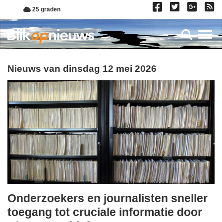
Overslaan
25 graden
en
naar
Toggl
de
inhoud
gaan
Nieuws van dinsdag 12 mei 2026
Onderzoekers en journalisten sneller
dinsdag,
toegang tot cruciale informatie door
12.