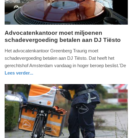
Advocatenkantoor moet miljoenen
schadevergoeding betalen aan DJ Tiësto
dinsdag,
12.
Het advocatenkantoor Greenberg Traurig moet
mei
schadevergoeding betalen aan DJ Tiësto. Dat heeft het
2026
gerechtshof Amsterdam vandaag in hoger beroep beslist.'De
-
Lees verder...
14:39
glossy
noord-
holland
Update:
12-
05-
2026
20:36