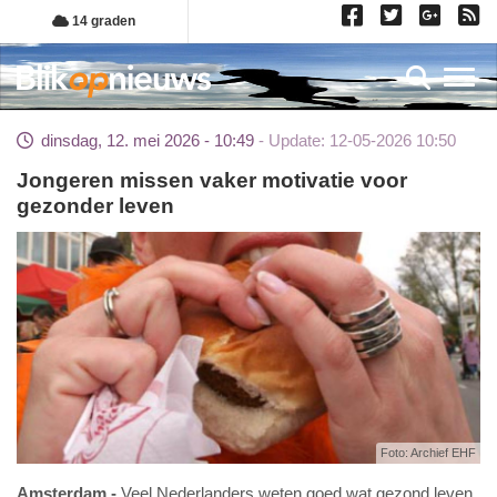
Overslaan
14 graden
en
naar
Toggl
de
inhoud
dinsdag, 12. mei 2026 - 10:49
Update: 12-05-2026 10:50
gaan
Jongeren missen vaker motivatie voor
gezonder leven
Foto: Archief EHF
Amsterdam
Veel Nederlanders weten goed wat gezond leven