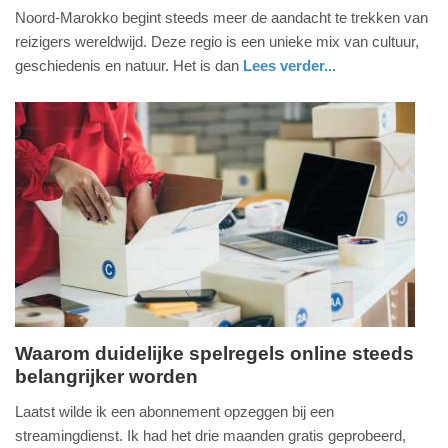
Noord-Marokko begint steeds meer de aandacht te trekken van
juli
reizigers wereldwijd. Deze regio is een unieke mix van cultuur,
2026
geschiedenis en natuur. Het is dan
Lees verder...
-
19:38
Update:
09-
07-
2026
21:30
Waarom duidelijke spelregels online steeds
belangrijker worden
donderdag,
9.
Laatst wilde ik een abonnement opzeggen bij een
juli
streamingdienst. Ik had het drie maanden gratis geprobeerd,