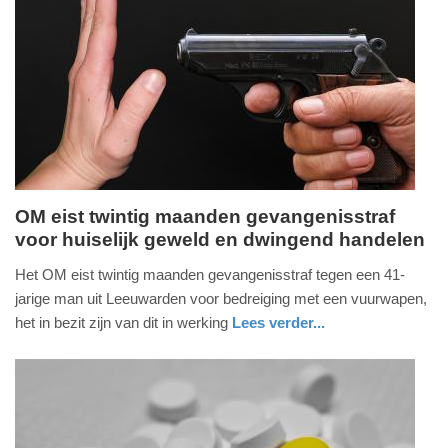
Update:
09-
07-
2026
17:47
OM eist twintig maanden gevangenisstraf
voor huiselijk geweld en dwingend handelen
donderdag,
9.
Het OM eist twintig maanden gevangenisstraf tegen een 41-
juli
jarige man uit Leeuwarden voor bedreiging met een vuurwapen,
2026
het in bezit zijn van dit in werking
Lees verder...
-
nieuws
friesland
16:43
Update:
09-