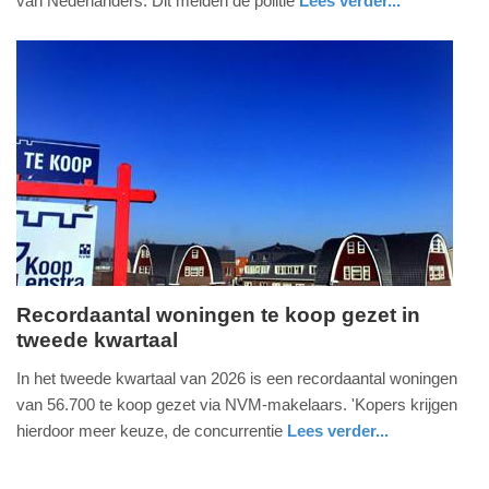
van Nederlanders. Dit melden de politie
Lees verder...
-
nieuws
utrecht
politie
12:48
Update:
09-
07-
2026
13:13
Recordaantal woningen te koop gezet in
tweede kwartaal
donderdag,
9.
In het tweede kwartaal van 2026 is een recordaantal woningen
juli
van 56.700 te koop gezet via NVM-makelaars. 'Kopers krijgen
2026
hierdoor meer keuze, de concurrentie
Lees verder...
-
nieuws
utrecht
10:20