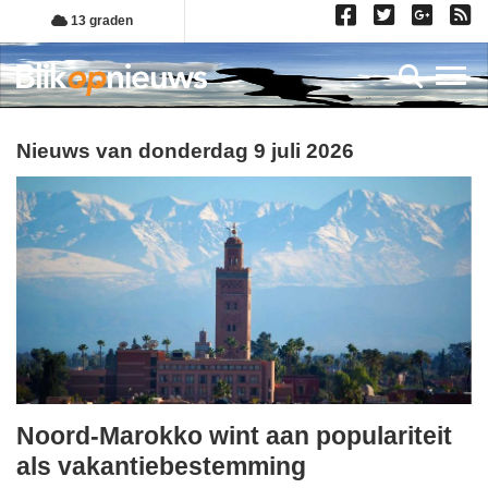
Overslaan
13 graden
en
naar
Toggl
de
inhoud
gaan
Nieuws van donderdag 9 juli 2026
Noord-Marokko wint aan populariteit
donderdag,
als vakantiebestemming
9.