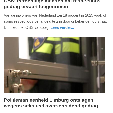
CBS: Percentage mensen dat respectloos
gedrag ervaart toegenomen
donderdag,
9.
Van de inwoners van Nederland zei 18 procent in 2025 vaak of
juli
soms respectloos behandeld te zijn door onbekenden op straat.
2026
Dit meldt het CBS vandaag.
Lees verder...
-
nieuws
zuid-
13:06
holland
Update:
09-
07-
2026
13:11
Politieman eenheid Limburg ontslagen
wegens seksueel overschrijdend gedrag
donderdag,
9.