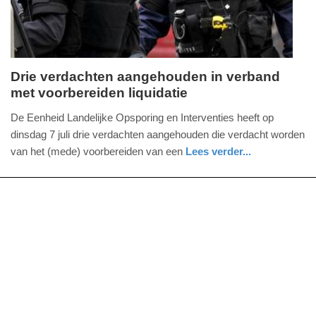
13:46
Drie verdachten aangehouden in verband
met voorbereiden liquidatie
donderdag,
9.
De Eenheid Landelijke Opsporing en Interventies heeft op
juli
dinsdag 7 juli drie verdachten aangehouden die verdacht worden
2026
van het (mede) voorbereiden van een
Lees verder...
-
nieuws
noord-
politie
13:37
holland
Update:
09-
07-
2026
13:39