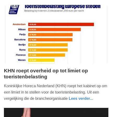
nieuws
drenthe
brandweer
17:58
Update:
09-
07-
2026
18:02
KHN roept overheid op tot limiet op
toeristenbelasting
donderdag,
9.
Koninklijke Horeca Nederland (KHN) roept het kabinet op om
juli
een limiet in te stellen voor de toeristenbelasting. Uit een
2026
vergelijking die de brancheorganisatie
Lees verder...
-
nieuws
noord-
17:43
holland