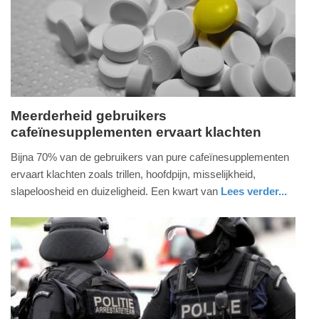
07-
2026
16:50
Meerderheid gebruikers
cafeïnesupplementen ervaart klachten
donderdag,
9.
Bijna 70% van de gebruikers van pure cafeïnesupplementen
juli
ervaart klachten zoals trillen, hoofdpijn, misselijkheid,
2026
slapeloosheid en duizeligheid. Een kwart van
Lees verder...
-
gezondheid
zuid-
13:44
holland
Update:
09-
07-
2026