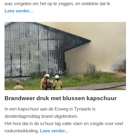
2026
was vergeten om het op te zeggen, en ontdekte dat ik
-
Lees verder...
19:03
buitenland
Update:
09-
07-
2026
19:22
Brandweer druk met blussen kapschuur
donderdag,
In een kapschuur aan de Esweg in Tynaarlo is
9.
donderdagmiddag brand uitgebroken.
juli
Het hooi dat in de schuur lag vatte vlam en zorgde voor veel
2026
rookontwikkeling,
Lees verder...
-