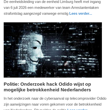
De eenheidsleiding van de eenheid Limburg heeft met ingang
juli
van 6 juli 2026 een medewerker van team Arrestantentaken
2026
strafontslag aangezegd vanwege ernstig
Lees verder...
-
nieuws
limburg
politie
12:57
Update:
09-
07-
2026
13:13
Politie: Onderzoek hack Odido wijst op
mogelijke betrokkenheid Nederlanders
donderdag,
9.
In het onderzoek naar de cyberaanval op telecomprovider Odido
juli
zijn aanwijzingen naar voren gekomen voor de betrokkenheid
2026