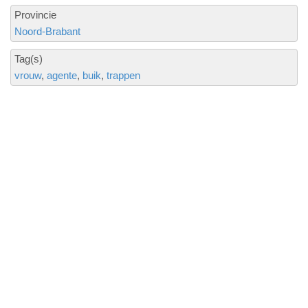
Provincie
Noord-Brabant
Tag(s)
vrouw
agente
buik
trappen