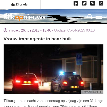
Overslaan
23 graden
en
naar
Toggl
de
inhoud
vrijdag, 26. juli 2013 - 13:46
Update: 09-04-2025 09:10
gaan
Vrouw trapt agente in haar buik
Foto: Archief EHF
Tilburg
In de nacht van donderdag op vrijdag zijn een 31-jarige
inwoonster van Kaatsheuvel en een 28-jarige man uit Tilburg