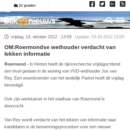
Overslaan
21 graden
en
naar
Toggl
de
inhoud
vrijdag, 19. oktober 2012 - 13:59
Update: 19-10-2012 13:59
gaan
OM:Roermondse wethouder verdacht van
lekken informatie
Roermond
In Herten heeft de rijksrecherche vrijdagochtend
een inval gedaan in de woning van VVD-wethouder Jos van
Rey. Een woordvoerder van het landelijk Parket heeft dit vrijdag
bevestigd.
Ook zijn werkkamer in het stadhuis van Roermond is
doorzocht.
Van Rey wordt verdacht van het lekken van informatie naar
kandidaten in de benoemingsprocedure voor een nieuwe