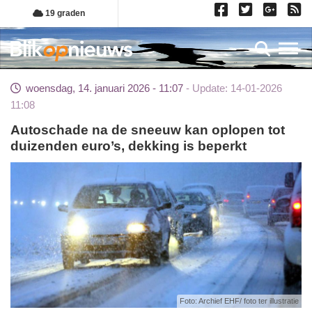
Overslaan
19 graden
en
naar
Toggl
de
inhoud
woensdag, 14. januari 2026 - 11:07
Update: 14-01-2026
gaan
11:08
Autoschade na de sneeuw kan oplopen tot
duizenden euro’s, dekking is beperkt
Foto: Archief EHF/ foto ter illustratie