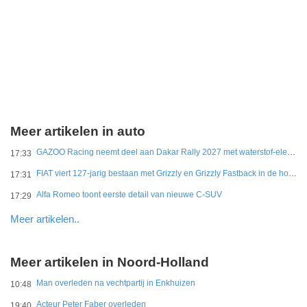
Meer artikelen in auto
GAZOO Racing neemt deel aan Dakar Rally 2027 met waterstof-elektrisch prototype van DKR GR Hilux
17:33
FIAT viert 127-jarig bestaan met Grizzly en Grizzly Fastback in de hoofdrol
17:31
Alfa Romeo toont eerste detail van nieuwe C-SUV
17:29
Meer artikelen..
Meer artikelen in Noord-Holland
Man overleden na vechtpartij in Enkhuizen
10:48
Acteur Peter Faber overleden
19:40