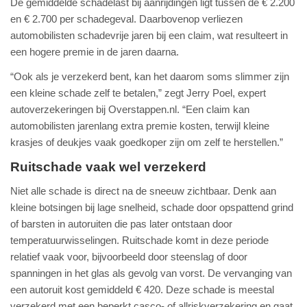
De gemiddelde schadelast bij aanrijdingen ligt tussen de € 2.200
en € 2.700 per schadegeval. Daarbovenop verliezen
automobilisten schadevrije jaren bij een claim, wat resulteert in
een hogere premie in de jaren daarna.
“Ook als je verzekerd bent, kan het daarom soms slimmer zijn
een kleine schade zelf te betalen,” zegt Jerry Poel, expert
autoverzekeringen bij Overstappen.nl. “Een claim kan
automobilisten jarenlang extra premie kosten, terwijl kleine
krasjes of deukjes vaak goedkoper zijn om zelf te herstellen.”
Ruitschade vaak wel verzekerd
Niet alle schade is direct na de sneeuw zichtbaar. Denk aan
kleine botsingen bij lage snelheid, schade door opspattend grind
of barsten in autoruiten die pas later ontstaan door
temperatuurwisselingen. Ruitschade komt in deze periode
relatief vaak voor, bijvoorbeeld door steenslag of door
spanningen in het glas als gevolg van vorst. De vervanging van
een autoruit kost gemiddeld € 420. Deze schade is meestal
verzekerd met een beperkt casco- of allriskverzekering en gaat