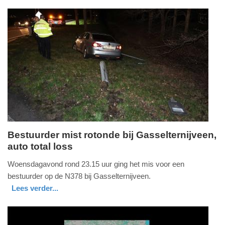
auto
noord-
10:26
holland
Update:
14-
04-
2026
10:28
Bestuurder mist rotonde bij Gasselternijveen,
auto total loss
donderdag,
2.
Woensdagavond rond 23.15 uur ging het mis voor een
april
bestuurder op de N378 bij Gasselternijveen.
2026
Lees verder...
-
nieuws
drenthe
11:48