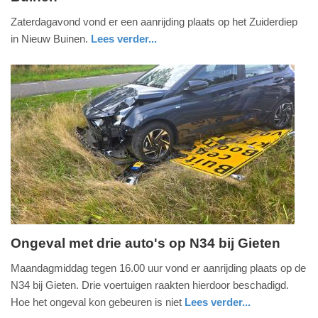
september
Zaterdagavond vond er een aanrijding plaats op het Zuiderdiep
2025
in Nieuw Buinen.
Lees verder...
-
nieuws
drenthe
20:01
Update:
14-
09-
2025
20:06
Ongeval met drie auto's op N34 bij Gieten
maandag,
Maandagmiddag tegen 16.00 uur vond er aanrijding plaats op de
8.
N34 bij Gieten. Drie voertuigen raakten hierdoor beschadigd.
september
Hoe het ongeval kon gebeuren is niet
Lees verder...
2025
nieuws
drenthe