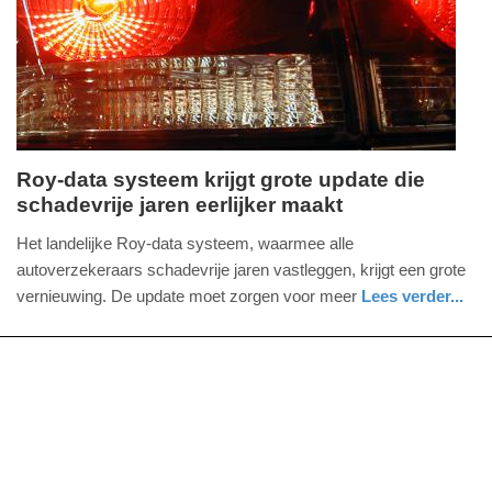
01-
2026
11:08
Roy-data systeem krijgt grote update die
schadevrije jaren eerlijker maakt
dinsdag,
9.
Het landelijke Roy-data systeem, waarmee alle
december
autoverzekeraars schadevrije jaren vastleggen, krijgt een grote
2025
vernieuwing. De update moet zorgen voor meer
Lees verder...
-
auto
noord-
11:54
holland
Update:
09-
12-
2025