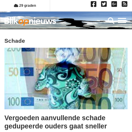
Overslaan
29 graden
en
naar
Toggl
de
inhoud
gaan
schade
Vergoeden aanvullende schade
zaterdag,
gedupeerde ouders gaat sneller
4.