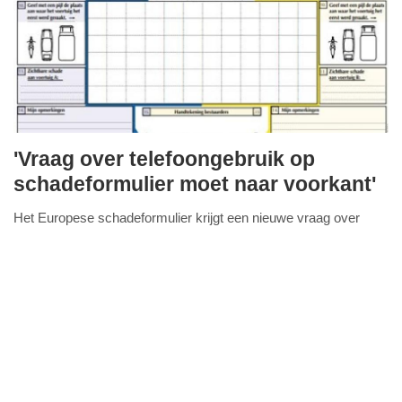
'Vraag over telefoongebruik op
woensdag,
schadeformulier moet naar voorkant'
25.
Het Europese schadeformulier krijgt een nieuwe vraag over
juni
FullStack Studio
telefoongebruik tijdens een ongeval. Deze vraag komt op de
2025
achterkant van het formulier. Dit is een
Lees verder...
-
19:50
Update:
25-
06-
2025