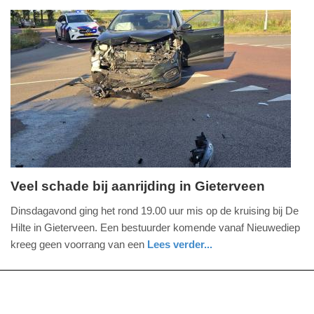
-
22:26
Update:
08-
09-
2025
22:33
Veel schade bij aanrijding in Gieterveen
dinsdag,
Dinsdagavond ging het rond 19.00 uur mis op de kruising bij De
19.
Hilte in Gieterveen. Een bestuurder komende vanaf Nieuwediep
augustus
kreeg geen voorrang van een
Lees verder...
2025
nieuws
drenthe
-
20:37