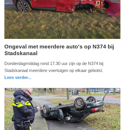
03-
2026
20:21
Ongeval met meerdere auto's op N374 bij
Stadskanaal
donderdag,
12.
Donderdagmiddag rond 17.30 uur zijn op de N374 bij
maart
Stadskanaal meerdere voertuigen op elkaar gebotst.
2026
Lees verder...
-
nieuws
groningen
20:27
Update:
12-
03-
2026
20:35