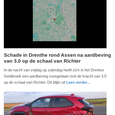
Update:
02-
04-
2026
11:52
Schade in Drenthe rond Assen na aardbeving
van 3.0 op de schaal van Richter
zaterdag,
14.
In de nacht van vrijdag op zaterdag heeft zich in het Drentse
maart
Geelbroek een aardbeving voorgedaan met de kracht van 3.0
2026
op de schaal van Richter. Dit blijkt uit
Lees verder...
-
nieuws
drenthe
20:15
Update:
14-