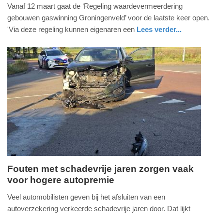
27.
Vanaf 12 maart gaat de ‘Regeling waardevermeerdering
februari
gebouwen gaswinning Groningenveld’ voor de laatste keer open.
2026
'Via deze regeling kunnen eigenaren een
Lees verder...
-
nieuws
groningen
15:05
Update:
27-
02-
2026
15:23
Fouten met schadevrije jaren zorgen vaak
voor hogere autopremie
dinsdag,
27.
Veel automobilisten geven bij het afsluiten van een
januari
autoverzekering verkeerde schadevrije jaren door. Dat lijkt
2026