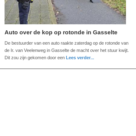
Auto over de kop op rotonde in Gasselte
zaterdag,
De bestuurder van een auto raakte zaterdag op de rotonde van
28.
de Ir. van Veelenweg in Gasselte de macht over het stuur kwijt.
februari
Dit zou zijn gekomen door een
Lees verder...
2026
nieuws
drenthe
-
19:59
Update:
28-
02-
2026
20:04