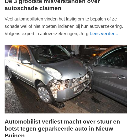
De 3 grootste misverstanden over
autoschade claimen
woensdag,
8.
Veel automobilisten vinden het lastig om te bepalen of ze
oktober
schade wel of niet moeten indienen bij hun autoverzekering.
2025
Volgens expert in autoverzekeringen, Jorg
Lees verder...
-
auto
noord-
19:15
holland
Update:
08-
10-
2025
19:18
Automobilist verliest macht over stuur en
botst tegen geparkeerde auto in Nieuw
zondag,
Buinen
14.