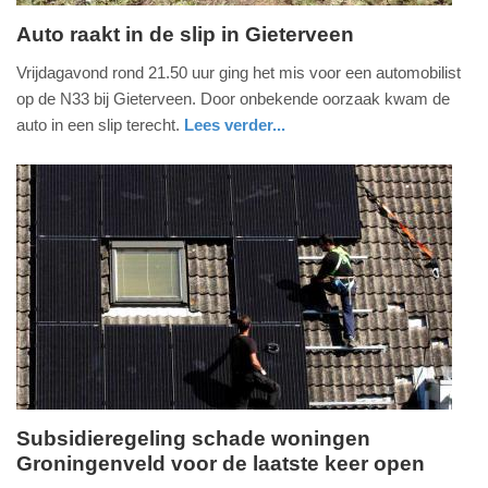
Auto raakt in de slip in Gieterveen
zaterdag,
Vrijdagavond rond 21.50 uur ging het mis voor een automobilist
28.
op de N33 bij Gieterveen. Door onbekende oorzaak kwam de
februari
auto in een slip terecht.
Lees verder...
2026
nieuws
drenthe
-
19:50
Update:
28-
02-
2026
19:58
Subsidieregeling schade woningen
Groningenveld voor de laatste keer open
vrijdag,