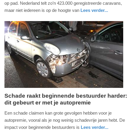
2026
op pad. Nederland telt zo’n 423.000 geregistreerde caravans,
-
maar niet iedereen is op de hoogte van
Lees verder...
13:13
nieuws
noord-
holland
Update:
04-
06-
2026
13:14
Schade raakt beginnende bestuurder harder:
dit gebeurt er met je autopremie
dinsdag,
14.
Een schade claimen kan grote gevolgen hebben voor je
april
autopremie, vooral als je nog weinig schadevrije jaren hebt. De
2026
impact voor beginnende bestuurders is
Lees verder...
-