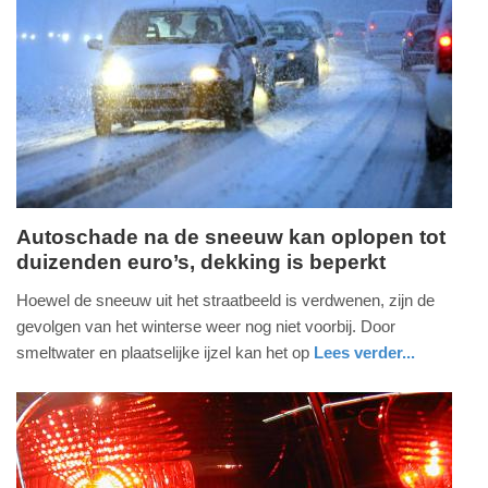
Update:
16-
01-
2026
21:07
Autoschade na de sneeuw kan oplopen tot
duizenden euro’s, dekking is beperkt
woensdag,
14.
Hoewel de sneeuw uit het straatbeeld is verdwenen, zijn de
januari
gevolgen van het winterse weer nog niet voorbij. Door
2026
smeltwater en plaatselijke ijzel kan het op
Lees verder...
-
auto
noord-
11:07
holland
Update:
14-