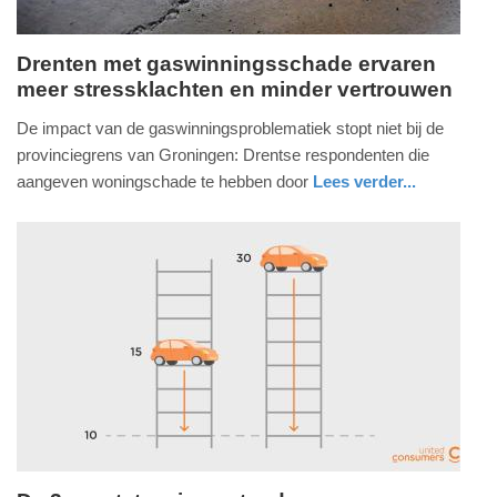
Drenten met gaswinningsschade ervaren
meer stressklachten en minder vertrouwen
woensdag,
3.
De impact van de gaswinningsproblematiek stopt niet bij de
december
provinciegrens van Groningen: Drentse respondenten die
2025
aangeven woningschade te hebben door
Lees verder...
-
gezondheid
drenthe
19:47
Update:
03-
12-
2025
19:49