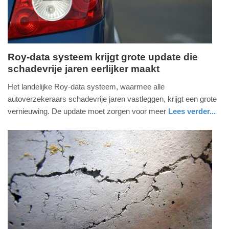
Roy-data systeem krijgt grote update die
schadevrije jaren eerlijker maakt
dinsdag,
9.
Het landelijke Roy-data systeem, waarmee alle
december
autoverzekeraars schadevrije jaren vastleggen, krijgt een grote
2025
vernieuwing. De update moet zorgen voor meer
Lees verder...
-
auto
noord-
11:47
holland
Update:
09-
12-
2025
14:39