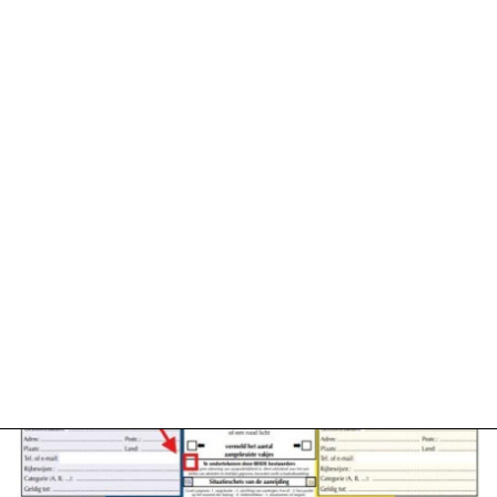
Update:
21-
08-
2025
19:49