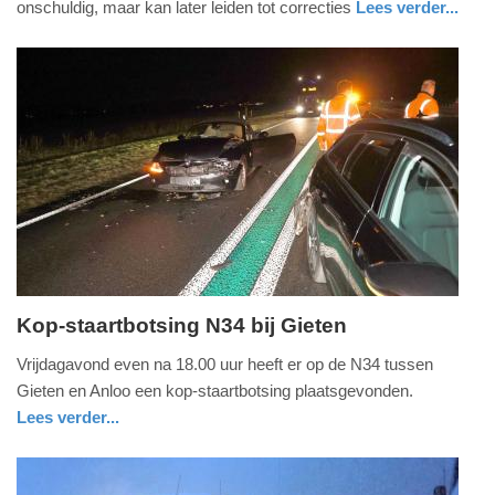
onschuldig, maar kan later leiden tot correcties
Lees verder...
-
auto
noord-
11:15
holland
Update:
27-
01-
2026
11:16
Kop-staartbotsing N34 bij Gieten
vrijdag,
Vrijdagavond even na 18.00 uur heeft er op de N34 tussen
16.
Gieten en Anloo een kop-staartbotsing plaatsgevonden.
januari
Lees verder...
2026
nieuws
drenthe
-
21:04