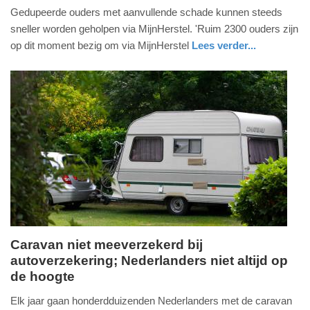
Gedupeerde ouders met aanvullende schade kunnen steeds
juli
sneller worden geholpen via MijnHerstel. 'Ruim 2300 ouders zijn
2026
op dit moment bezig om via MijnHerstel
Lees verder...
-
17:21
Update:
04-
07-
2026
17:26
Caravan niet meeverzekerd bij
autoverzekering; Nederlanders niet altijd op
donderdag,
de hoogte
4.
juni
Elk jaar gaan honderdduizenden Nederlanders met de caravan