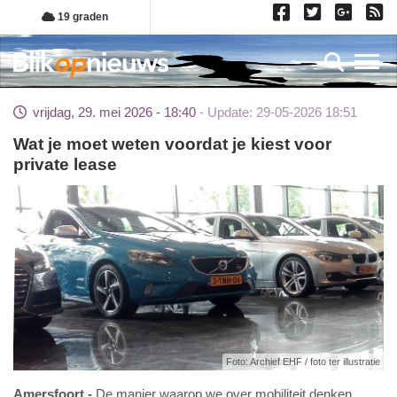
Overslaan
19 graden
en
naar
Toggl
de
inhoud
vrijdag, 29. mei 2026 - 18:40
Update: 29-05-2026 18:51
gaan
Wat je moet weten voordat je kiest voor
private lease
Foto: Archief EHF / foto ter illustratie
Amersfoort
De manier waarop we over mobiliteit denken,