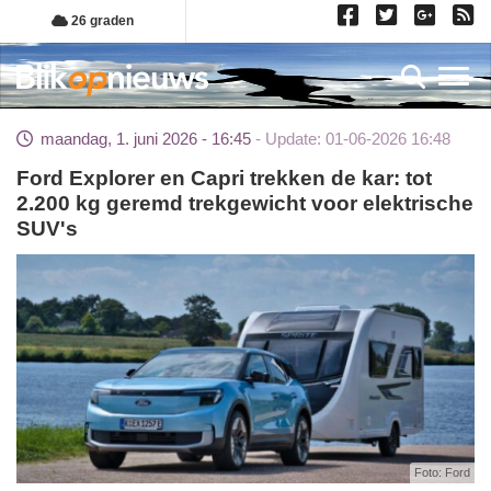
Overslaan
26 graden
en
naar
Toggl
de
inhoud
maandag, 1. juni 2026 - 16:45
Update: 01-06-2026 16:48
gaan
Ford Explorer en Capri trekken de kar: tot
2.200 kg geremd trekgewicht voor elektrische
SUV's
Foto: Ford