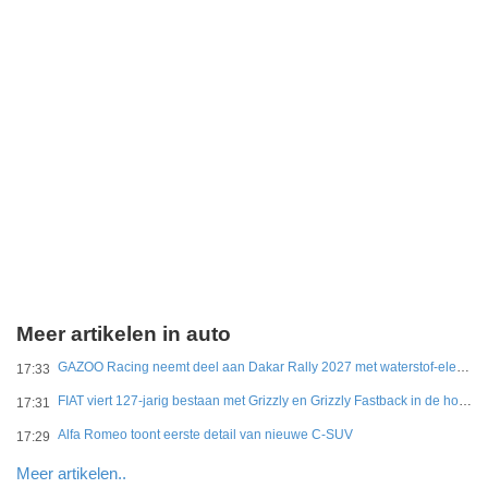
Meer artikelen in auto
GAZOO Racing neemt deel aan Dakar Rally 2027 met waterstof-elektrisch prototype van DKR GR Hilux
17:33
FIAT viert 127-jarig bestaan met Grizzly en Grizzly Fastback in de hoofdrol
17:31
Alfa Romeo toont eerste detail van nieuwe C-SUV
17:29
Meer artikelen..