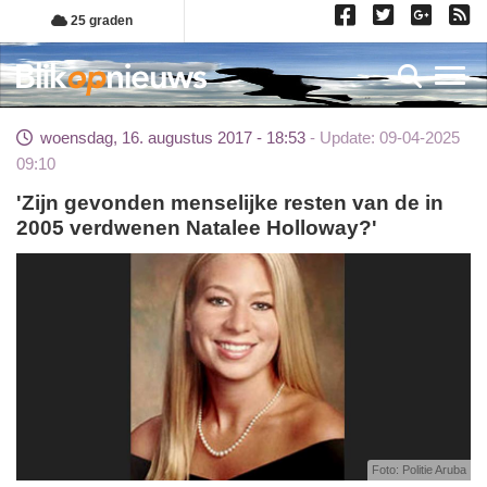
Overslaan
25 graden
en
naar
Toggl
de
inhoud
woensdag, 16. augustus 2017 - 18:53
Update: 09-04-2025
gaan
09:10
'Zijn gevonden menselijke resten van de in
2005 verdwenen Natalee Holloway?'
Foto: Politie Aruba