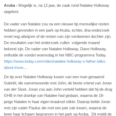
Aruba
Mogelijk is, na 12 jaar, de zaak rond Natalee Holloway
opgelost.
De vader van Natalee zou na een nieuwe tip menselijke resten
hebben gevonden in een park op Aruba. echter, dna-onderzoek
moet nog uitwijzen of de resten van zijn verdwenen dochter zijn.
De resultaten van het onderzoek zullen volgende maand
bekend zijn. De vader van Natalee Holloway, Dave Holloway,
onthulde de vondst woensdag in het NBC-programma Today.
https://www.today.com/video/natalee-holloway-s-father-talks-
about-inves…
De tip over Natalee Holloway kwam van een man genaamd
Gabriël, die samenwoonde met John, de beste vriend van Joran
van der Sloot. Joran zou aan John verteld hebben dat hij de drug
GHB in het drankje van Natalee had gedaan, waarna de 18-
jarige Natalee in haar eigen braaksel stikte. Daarop belde Joran
met zijn vader Paulus die met een jute zak kwam, waarna de
twee haar lichaam begroeven in het park op Aruba. Dit meldt de