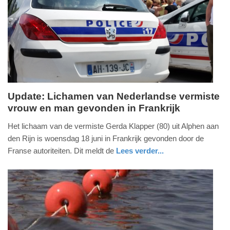
Update: Lichamen van Nederlandse vermiste
vrouw en man gevonden in Frankrijk
donderdag,
19.
Het lichaam van de vermiste Gerda Klapper (80) uit Alphen aan
juni
den Rijn is woensdag 18 juni in Frankrijk gevonden door de
2025
Franse autoriteiten. Dit meldt de
Lees verder...
-
buitenland
zuid-
politie
12:51
holland
Update:
19-
06-