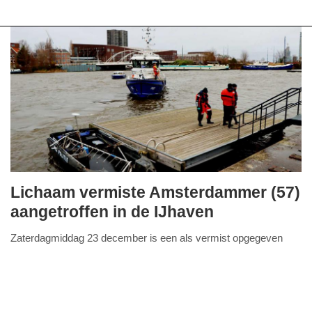
Lichaam vermiste Amsterdammer (57)
zaterdag,
aangetroffen in de IJhaven
23.
Zaterdagmiddag 23 december is een als vermist opgegeven
december
FullStack Studio
Amsterdammer (57) overleden aangetroffen in het water van de
2023
IJhaven ter hoogte van de Veemkade in
Lees verder...
-
20:06