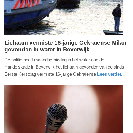
2026
21:20
Lichaam vermiste 16-jarige Oekraïense Milan
gevonden in water in Beverwijk
maandag,
29.
De politie heeft maandagmiddag in het water aan de
december
Handelskade in Beverwijk het lichaam gevonden van de sinds
2025
Eerste Kerstdag vermiste 16-jarige Oekraïense
Lees verder...
-
nieuws
noord-
16:01
holland
Update:
30-
12-
2025
14:21