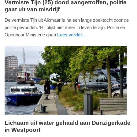
Vermiste Tijn (25) dood aangetroffen, politie
gaat uit van misdrijf
vrijdag,
24.
De vermiste Tijn uit Alkmaar is na een lange zoektocht door de
oktober
politie gevonden. 'Hij blijkt niet meer in leven te zijn. Politie en
2025
Openbaar Ministerie gaan
Lees verder...
-
nieuws
noord-
15:44
holland
Update:
24-
10-
2025
15:47
Lichaam uit water gehaald aan Danzigerkade
in Westpoort
vrijdag,