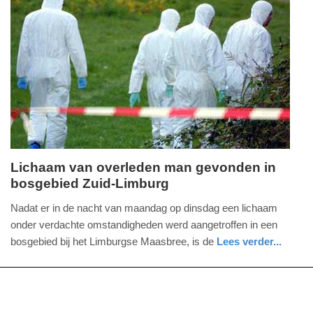
Update:
01-
08-
2025
15:07
Lichaam van overleden man gevonden in
bosgebied Zuid-Limburg
dinsdag,
29.
Nadat er in de nacht van maandag op dinsdag een lichaam
juli
onder verdachte omstandigheden werd aangetroffen in een
2025
bosgebied bij het Limburgse Maasbree, is de
Lees verder...
-
nieuws
limburg
politie
17:17
Update: