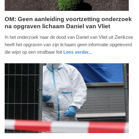
OM: Geen aanleiding voortzetting onderzoek
na opgraven lichaam Daniel van Vliet
dinsdag,
23.
In het onderzoek naar de dood van Daniel van Vliet uit Zierikzee
december
heeft het opgraven van zijn lichaam geen informatie opgeleverd
2025
die wijst op een strafbaar feit
Lees verder...
-
nieuws
zeeland
15:10
Update:
23-
12-
2025
15:24