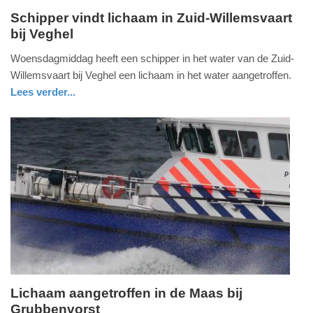
Schipper vindt lichaam in Zuid-Willemsvaart
bij Veghel
woensdag,
17.
Woensdagmiddag heeft een schipper in het water van de Zuid-
juli
Willemsvaart bij Veghel een lichaam in het water aangetroffen.
2024
Lees verder...
-
nieuws
noord-
politie
18:09
brabant
Update:
09-
04-
2025
09:10
Lichaam aangetroffen in de Maas bij
Grubbenvorst
vrijdag,