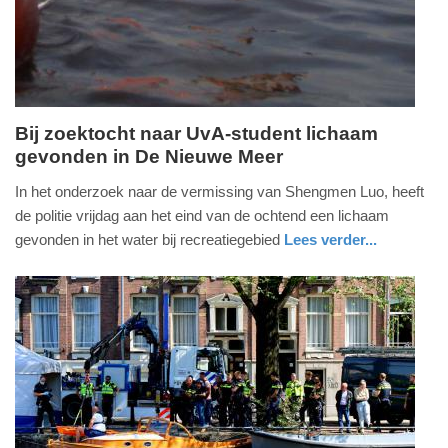
2025
18:35
Bij zoektocht naar UvA-student lichaam
gevonden in De Nieuwe Meer
vrijdag,
21.
In het onderzoek naar de vermissing van Shengmen Luo, heeft
maart
de politie vrijdag aan het eind van de ochtend een lichaam
2025
gevonden in het water bij recreatiegebied
Lees verder...
-
nieuws
noord-
politie
16:49
holland
Update:
09-
04-
2025
09:10