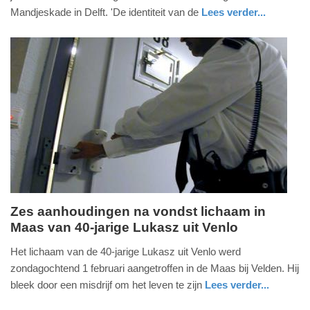
2026
Mandjeskade in Delft. 'De identiteit van de
Lees verder...
-
nieuws
zuid-
politie
11:55
holland
Update:
05-
06-
2026
11:58
Zes aanhoudingen na vondst lichaam in
Maas van 40-jarige Lukasz uit Venlo
maandag,
23.
Het lichaam van de 40-jarige Lukasz uit Venlo werd
maart
zondagochtend 1 februari aangetroffen in de Maas bij Velden. Hij
2026
bleek door een misdrijf om het leven te zijn
Lees verder...
-
nieuws
limburg
politie