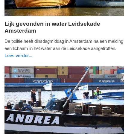
Lijk gevonden in water Leidsekade
Amsterdam
dinsdag,
27.
De politie heeft dinsdagmiddag in Amsterdam na een melding
augustus
een lichaam in het water aan de Leidsekade aangetroffen.
2024
Lees verder...
-
nieuws
noord-
politie
21:18
holland
Update:
09-
04-
2025
09:10