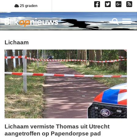
Overslaan
25 graden
en
naar
Toggl
de
inhoud
gaan
lichaam
Lichaam vermiste Thomas uit Utrecht
aangetroffen op Papendorpse pad
zaterdag,