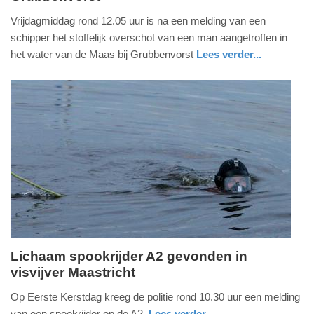
7.
Vrijdagmiddag rond 12.05 uur is na een melding van een
juni
schipper het stoffelijk overschot van een man aangetroffen in
2024
het water van de Maas bij Grubbenvorst
Lees verder...
-
nieuws
limburg
politie
20:47
Update:
09-
04-
2025
09:10
Lichaam spookrijder A2 gevonden in
visvijver Maastricht
dinsdag,
26.
Op Eerste Kerstdag kreeg de politie rond 10.30 uur een melding
december
van een spookrijder op de A2.
Lees verder...