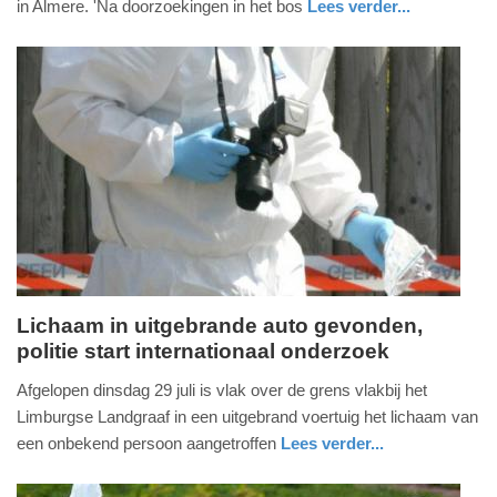
in Almere. 'Na doorzoekingen in het bos
Lees verder...
-
nieuws
flevoland
politie
18:56
Update:
15-
08-
2025
12:35
Lichaam in uitgebrande auto gevonden,
politie start internationaal onderzoek
vrijdag,
1.
Afgelopen dinsdag 29 juli is vlak over de grens vlakbij het
augustus
Limburgse Landgraaf in een uitgebrand voertuig het lichaam van
2025
een onbekend persoon aangetroffen
Lees verder...
-
nieuws
limburg
14:54