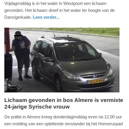
29.
Vrijdagmiddag is in het water in Westpoort een lichaam
augustus
gevonden. Het lichaam dreef in het water ter hoogte van de
2025
Danzigerkade.
Lees verder...
-
nieuws
noord-
20:49
holland
Update:
29-
08-
2025
20:59
Lichaam gevonden in bos Almere is vermiste
24-jarige Syrische vrouw
donderdag,
14.
De politie in Almere kreeg donderdagmiddag even na 12.00 uur
augustus
een melding van een oplettende omstander bij het Homeruspad
2025