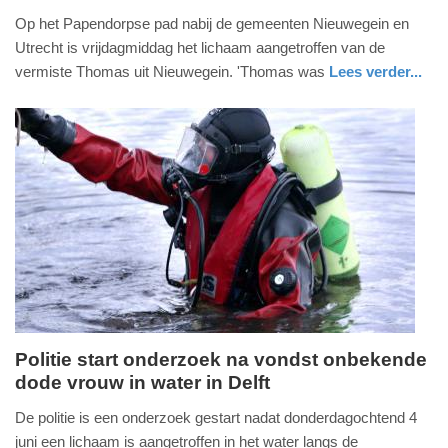
18.
Op het Papendorpse pad nabij de gemeenten Nieuwegein en
juli
Utrecht is vrijdagmiddag het lichaam aangetroffen van de
2026
vermiste Thomas uit Nieuwegein. 'Thomas was
Lees verder...
-
nieuws
utrecht
18:47
Update:
18-
07-
2026
18:55
Politie start onderzoek na vondst onbekende
dode vrouw in water in Delft
vrijdag,
5.
De politie is een onderzoek gestart nadat donderdagochtend 4
juni
juni een lichaam is aangetroffen in het water langs de