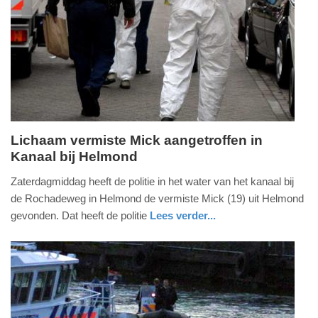
08-
01-
2026
12:08
Lichaam vermiste Mick aangetroffen in
Kanaal bij Helmond
zaterdag,
3.
Zaterdagmiddag heeft de politie in het water van het kanaal bij
januari
de Rochadeweg in Helmond de vermiste Mick (19) uit Helmond
2026
gevonden. Dat heeft de politie
Lees verder...
-
nieuws
noord-
politie
21:15
brabant
Update:
03-
01-