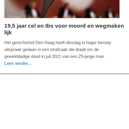
19,5 jaar cel en tbs voor moord en wegmaken
lijk
dinsdag,
23.
Het gerechtshof Den Haag heeft dinsdag in hoger beroep
december
uitspraak gedaan in een strafzaak die draait om de
2025
gewelddadige dood in juli 2021 van een 29-jarige man
-
Lees verder...
18:01
nieuws
zuid-
holland
Update:
23-
12-
2025
18:05