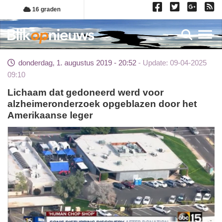
Overslaan
16 graden
en
naar
Toggl
de
inhoud
donderdag, 1. augustus 2019 - 20:52
Update: 09-04-2025
gaan
09:10
Lichaam dat gedoneerd werd voor
alzheimeronderzoek opgeblazen door het
Amerikaanse leger