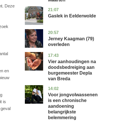
ht. Deze
21:07
drenthe
nieuws
Gaslek in Eelderwolde
rzoek
20:57
noord-
glossy
holland
Jerney Kaagman (79)
overleden
antal
17:43
noord-
nieuws
brabant
Vier aanhoudingen na
doodsbedreiging aan
en en
burgemeester Depla
pnieuw
van Breda
14:02
utrecht
gezondheid
Voor jongvolwassenen
og
is een chronische
t is
aandoening
 geval
belangrijkste
belemmering