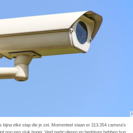
F
 bijna elke stap die je zet. Momenteel staan er 313.354 camera’s
ligt nog een stuk hoger. Veel particulieren en bedrijven hebben hun