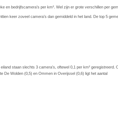
ieke en bedrijfscamera’s per km². Wel zijn er grote verschillen per ge
chttien keer zoveel camera’s dan gemiddeld in het land. De top 5 gem
le eiland staan slechts 3 camera’s, oftewel 0,1 per km² geregistreerd. 
e De Wolden (0,5) en Ommen in Overijssel (0,6) ligt het aantal