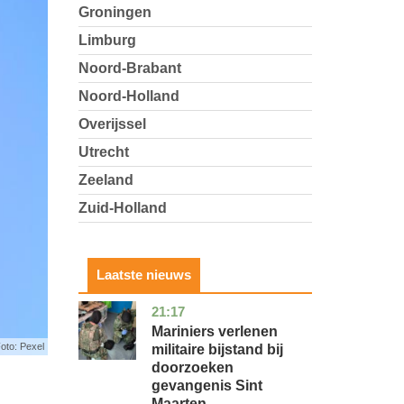
Groningen
Limburg
Noord-Brabant
Noord-Holland
Overijssel
Utrecht
Zeeland
Zuid-Holland
Laatste nieuws
21:17
buitenland
Mariniers verlenen
oto: Pexel
militaire bijstand bij
doorzoeken
gevangenis Sint
Maarten