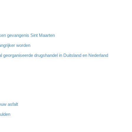
oeken gevangenis Sint Maarten
angrijker worden
al georganiseerde drugshandel in Duitsland en Nederland
euw asfalt
hulden