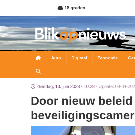
Overslaan
18 graden
en
naar
de
inhoud
gaan
Hoofdnavigatie
Auto
Digitaal
Economie
Ge
dinsdag, 13. juni 2023 - 10:28
Update: 09-04-202
Door nieuw beleid minder zicht op duizenden
beveiligingscamer