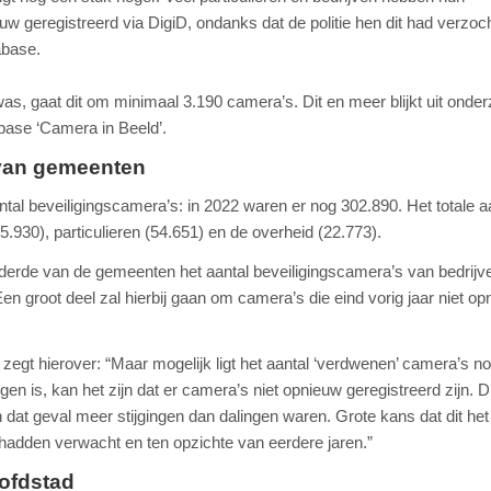
euw geregistreerd via DigiD, ondanks dat de politie hen dit had verzoc
abase.
, gaat dit om minimaal 3.190 camera’s. Dit en meer blijkt uit onde
abase ‘Camera in Beeld’.
 van gemeenten
aantal beveiligingscamera’s: in 2022 waren er nog 302.890. Het totale a
5.930), particulieren (54.651) en de overheid (22.773).
n derde van de gemeenten het aantal beveiligingscamera’s van bedrijv
 Een groot deel zal hierbij gaan om camera’s die eind vorig jaar niet o
zegt hierover: “Maar mogelijk ligt het aantal ‘verdwenen’ camera’s n
en is, kan het zijn dat er camera’s niet opnieuw geregistreerd zijn. Di
r in dat geval meer stijgingen dan dalingen waren. Grote kans dat dit het
 we hadden verwacht en ten opzichte van eerdere jaren.”
ofdstad