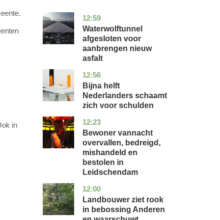
meente.
12:59
noord-
nieuws
holland
Waterwolftunnel
eenten
afgesloten voor
aanbrengen nieuw
asfalt
12:56
noord-
economie
holland
Bijna helft
Nederlanders schaamt
zich voor schulden
12:23
zuid-
nieuws
Ook in
holland
Bewoner vannacht
overvallen, bedreigd,
mishandeld en
bestolen in
Leidschendam
12:00
drenthe
nieuws
Landbouwer ziet rook
in bebossing Anderen
en waarschuwt