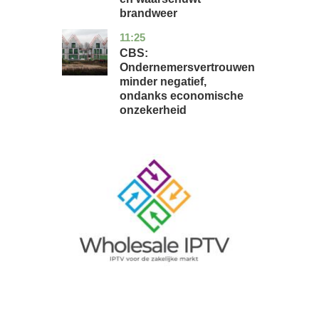
brandweer
11:25
zuid-
economie
holland
CBS:
Ondernemersvertrouwen
minder negatief,
ondanks economische
onzekerheid
Image