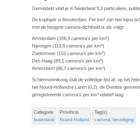
Gemiddeld vind je in Nederland 9,3 particuliere, publ
De koploper is Amsterdam. Per km² zijn hier bijna a
met de hoogste camera-dichtheid is als volgt:
Amsterdam (166,9 camera’s per km²)
Nijmegen (113,9 camera’s per km²)
Zoetermeer (103 camera’s per km²)
Den Haag (89,1 camera’s per km²)
Amersfoort (86,7 camera’s per km²)
Schiermonnikoog sluit de volledige lijst af: op het he
het Noord-Hollandse Laren (0,2), de Drentse gemeent
geregistreerde camera’s per km² relatief laag.
Categorie
Provincie
Tag(s)
buitenland
Noord-Holland
camera
beveiliging