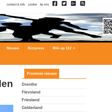
contact & info
cookie
tip ons
Nieuws
Bizzpress
Blik op 112
Provincie nieuws
Drenthe
Flevoland
Friesland
Gelderland