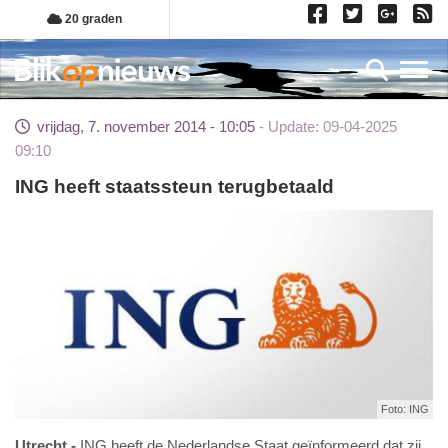
Overslaan
20 graden
en
naar
Toggl
de
inhoud
vrijdag, 7. november 2014 - 10:05
Update: 09-04-2025
gaan
09:10
ING heeft staatssteun terugbetaald
Foto: ING
Utrecht
ING heeft de Nederlandse Staat geïnformeerd dat zij